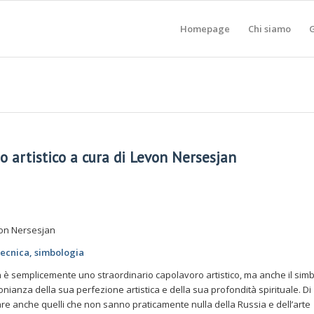
Homepage
Chi siamo
G
artistico a cura di Levon Nersesjan
von Nersesjan
 tecnica, simbologia
n è semplicemente uno straordinario capolavoro artistico, ma anche il sim
monianza della sua perfezione artistica e della sua profondità spirituale. Di
re anche quelli che non sanno praticamente nulla della Russia e dell’arte