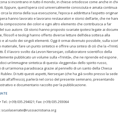
’icona si incontrano in tutto il mondo, in chiese ortodosse come anche in ch
anti. Eppure, quest’opera così universalmente conosciuta e amata continua
 circa la storia della sua esecuzione, l’epoca e addirittura l’aspetto originar
opera hanno lavorato e lavorano restauratori e storici dell’arte, che ne ha
 la composizione dei colori e ogni altro elemento che contribuisca a far
 del suo autore. Gli storici hanno proposto svariate ipotesi legate ai docum
e, filosofi e teologi hanno offerto diverse letture dell’idea sottesa alla
e al ruolo dei singoli elementi. Oggi è ormai divenuto possibile, sulla scor
materiale, fare un punto sintetico e offrire una sintesi di ciò che la «Trinit
ti. È il lavoro svolto da Levon Nersesjan, collaboratore scientifico della
ntemente pubblicato un volume sulla «Trinità», che ne riprende ed espone g
uendoci un’immagine sintetica di questa «leggenda» dello spirito russo,
ri di un’armonia paradisiaca grazie al pennello di un santo della Chiesa
Rublev. Di tutti questi aspetti, Nersesjan (che ha già svolto presso la sede
cati all’affresco), parlerà nel corso del presente seminario, presentando
lustrativo e documentario raccolto per la pubblicazione.
RIATE
 Tel.: (+39) 035.294021; Fax: (+39) 035.293064
: scuolaseriate@russiacristiana.org