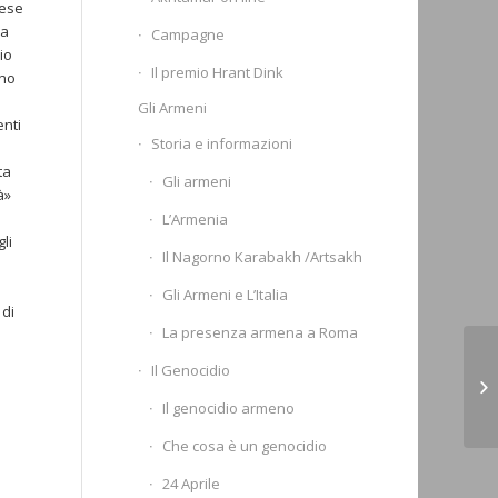
iese
 a
Campagne
io
Il premio Hrant Dink
nno
Gli Armeni
enti
Storia e informazioni
ta
Gli armeni
à»
L’Armenia
li
Il Nagorno Karabakh /Artsakh
Gli Armeni e L’Italia
 di
La presenza armena a Roma
Re
Il Genocidio
Ar
Il genocidio armeno
Li
Che cosa è un genocidio
24 Aprile