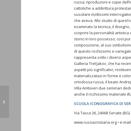
russa; riproduzioni e copie dell
cattoliche a addirittura protest
suscitare moltissimi interrogativi
che aveva. Allo studio di quest’
esaminato la tecnica, il disegno,
scoprire la personalità artistica
storici in loro possesso; così pur
composizione, al suo simbolismo 
di questo ricchissimo e variegato 
rappresenta sotto i diversi aspet
Galleria Tret’jakov, che ha rece
aspetti più significativi, restit
materializzatasi in forme e colo
ortodossa russa, il beato Andrej 
Villa Ambiveri due seminari dedi
anche il ricchissimo materiale il
Agnese Purgatorio Learning by
SCUOLA ICONOGRAFICA DI SE
Heart
Via Tasca 36, 24068 Seriate (BG) •
www.russiacristiana.org • e-mail