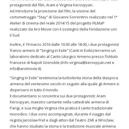
protagonisti del film, Aram e Virginia Kerovpyan.
Ad introdurre la proiezione del film, la visione del
cortometraggio “Stay” di Giovanni Sorrentino realizzato nel 1°
Atelier di cinema del reale 2014/15 del progetto FILMaP
realizzato da Arci Movie con il sostegno della Fondazione con
il Sud.
Inoltre, il 19 marzo 2016 dalle 10.00 alle 18.00, i due protagonisti
franco-armeni di “Singing in Exile” (Canti in Esilio) terranno un
laboratorio dedicato al Canto Liturgico Armeno presso l’Istituto
Francese di Napoli Grenoble.(Info virginia@kerovpyan.net e
info@arcimovie.it).
“Singing in Exile” testimonia la turbolenta storia della diaspora
armena del ventesimo secolo in seguito alla quale gli Armeni si
dispersero in tutto il mondo.
Il documentario si concentra sui due protagonisti: Aram
Kerovpyan, maestro cantante nella cattedrale armena di
Parigi, e sua moglie Virginia che pratica il canto tradizionale
monodico. I due sono accompagnati, durante il viaggio dal
regista Jaroslaw Fret e dagli attori dal Teatro ZAR a Wroclaw,
che hanno studiato la storia e la tradizione musicale armena