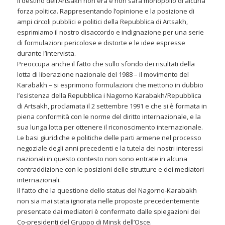
Il destino dell’Artsakh non era e non sarà monopolio di alcuna
forza politica. Rappresentando l’opinione e la posizione di
ampi circoli pubblici e politici della Repubblica di Artsakh,
esprimiamo il nostro disaccordo e indignazione per una serie
di formulazioni pericolose e distorte e le idee espresse
durante l’intervista.
Preoccupa anche il fatto che sullo sfondo dei risultati della
lotta di liberazione nazionale del 1988 – il movimento del
Karabakh – si esprimono formulazioni che mettono in dubbio
l’esistenza della Repubblica i Nagorno Karabakh/Repubblica
di Artsakh, proclamata il 2 settembre 1991 e che si è formata in
piena conformità con le norme del diritto internazionale, e la
sua lunga lotta per ottenere il riconoscimento internazionale.
Le basi giuridiche e politiche delle parti armene nel processo
negoziale degli anni precedenti e la tutela dei nostri interessi
nazionali in questo contesto non sono entrate in alcuna
contraddizione con le posizioni delle strutture e dei mediatori
internazionali.
Il fatto che la questione dello status del Nagorno-Karabakh
non sia mai stata ignorata nelle proposte precedentemente
presentate dai mediatori è confermato dalle spiegazioni dei
Co-presidenti del Gruppo di Minsk dell’Osce.