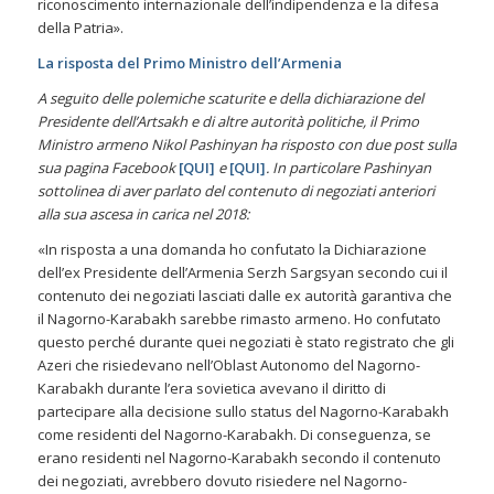
riconoscimento internazionale dell’indipendenza e la difesa
della Patria».
La risposta del Primo Ministro dell’Armenia
A seguito delle polemiche scaturite e della dichiarazione del
Presidente dell’Artsakh e di altre autorità politiche, il Primo
Ministro armeno Nikol Pashinyan ha risposto con due post sulla
sua pagina Facebook
[
QUI
]
e
[
QUI
]
. In particolare Pashinyan
sottolinea di aver parlato del contenuto di negoziati anteriori
alla sua ascesa in carica nel 2018:
«In risposta a una domanda ho confutato la Dichiarazione
dell’ex Presidente dell’Armenia Serzh Sargsyan secondo cui il
contenuto dei negoziati lasciati dalle ex autorità garantiva che
il Nagorno-Karabakh sarebbe rimasto armeno. Ho confutato
questo perché durante quei negoziati è stato registrato che gli
Azeri che risiedevano nell’Oblast Autonomo del Nagorno-
Karabakh durante l’era sovietica avevano il diritto di
partecipare alla decisione sullo status del Nagorno-Karabakh
come residenti del Nagorno-Karabakh. Di conseguenza, se
erano residenti nel Nagorno-Karabakh secondo il contenuto
dei negoziati, avrebbero dovuto risiedere nel Nagorno-