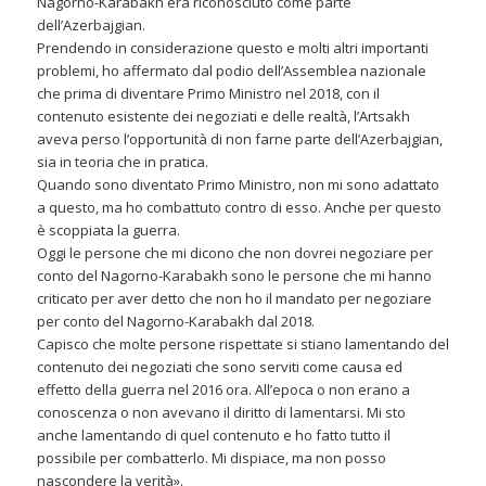
Nagorno-Karabakh era riconosciuto come parte
dell’Azerbajgian.
Prendendo in considerazione questo e molti altri importanti
problemi, ho affermato dal podio dell’Assemblea nazionale
che prima di diventare Primo Ministro nel 2018, con il
contenuto esistente dei negoziati e delle realtà, l’Artsakh
aveva perso l’opportunità di non farne parte dell’Azerbajgian,
sia in teoria che in pratica.
Quando sono diventato Primo Ministro, non mi sono adattato
a questo, ma ho combattuto contro di esso. Anche per questo
è scoppiata la guerra.
Oggi le persone che mi dicono che non dovrei negoziare per
conto del Nagorno-Karabakh sono le persone che mi hanno
criticato per aver detto che non ho il mandato per negoziare
per conto del Nagorno-Karabakh dal 2018.
Capisco che molte persone rispettate si stiano lamentando del
contenuto dei negoziati che sono serviti come causa ed
effetto della guerra nel 2016 ora. All’epoca o non erano a
conoscenza o non avevano il diritto di lamentarsi. Mi sto
anche lamentando di quel contenuto e ho fatto tutto il
possibile per combatterlo. Mi dispiace, ma non posso
nascondere la verità».