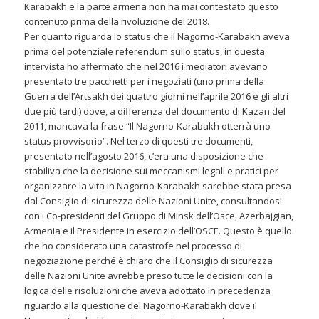
Karabakh e la parte armena non ha mai contestato questo
contenuto prima della rivoluzione del 2018.
Per quanto riguarda lo status che il Nagorno-Karabakh aveva
prima del potenziale referendum sullo status, in questa
intervista ho affermato che nel 2016 i mediatori avevano
presentato tre pacchetti per i negoziati (uno prima della
Guerra dell’Artsakh dei quattro giorni nell’aprile 2016 e gli altri
due più tardi) dove, a differenza del documento di Kazan del
2011, mancava la frase “Il Nagorno-Karabakh otterrà uno
status provvisorio”. Nel terzo di questi tre documenti,
presentato nell’agosto 2016, c’era una disposizione che
stabiliva che la decisione sui meccanismi legali e pratici per
organizzare la vita in Nagorno-Karabakh sarebbe stata presa
dal Consiglio di sicurezza delle Nazioni Unite, consultandosi
con i Co-presidenti del Gruppo di Minsk dell’Osce, Azerbajgian,
Armenia e il Presidente in esercizio dell’OSCE. Questo è quello
che ho considerato una catastrofe nel processo di
negoziazione perché è chiaro che il Consiglio di sicurezza
delle Nazioni Unite avrebbe preso tutte le decisioni con la
logica delle risoluzioni che aveva adottato in precedenza
riguardo alla questione del Nagorno-Karabakh dove il