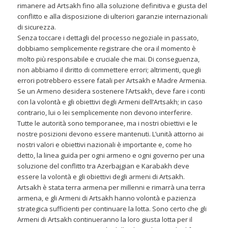
rimanere ad Artsakh fino alla soluzione definitiva e giusta del
conflitto e alla disposizione di ulteriori garanzie internazionali
di sicurezza.
Senza toccare i dettagli del processo negoziale in passato,
dobbiamo semplicemente registrare che ora il momento è
molto più responsabile e cruciale che mai. Di conseguenza,
non abbiamo il diritto di commettere errori; altrimenti, quegli
errori potrebbero essere fatali per Artsakh e Madre Armenia.
Se un Armeno desidera sostenere l’Artsakh, deve fare i conti
con la volontà e gli obiettivi degli Armeni dell’Artsakh; in caso
contrario, lui o lei semplicemente non devono interferire.
Tutte le autorità sono temporanee, ma i nostri obiettivi e le
nostre posizioni devono essere mantenuti. L’unità attorno ai
nostri valori e obiettivi nazionali è importante e, come ho
detto, la linea guida per ogni armeno e ogni governo per una
soluzione del conflitto tra Azerbajgian e Karabakh deve
essere la volontà e gli obiettivi degli armeni di Artsakh.
Artsakh è stata terra armena per millenni e rimarrà una terra
armena, e gli Armeni di Artsakh hanno volontà e pazienza
strategica sufficienti per continuare la lotta. Sono certo che gli
Armeni di Artsakh continueranno la loro giusta lotta per il