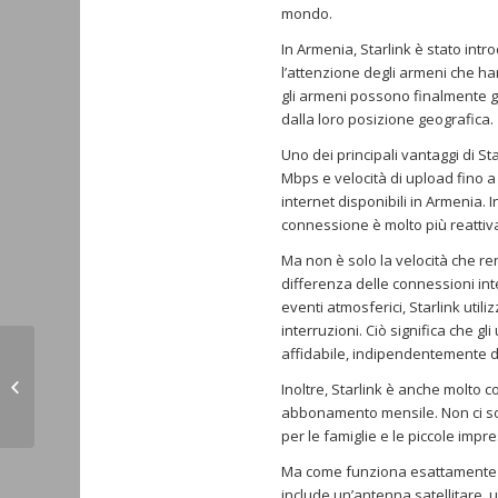
mondo.
In Armenia, Starlink è stato intr
l’attenzione degli armeni che ha
gli armeni possono finalmente 
dalla loro posizione geografica.
Uno dei principali vantaggi di Sta
Mbps e velocità di upload fino 
internet disponibili in Armenia. I
connessione è molto più reattiva 
Ma non è solo la velocità che ren
differenza delle connessioni int
eventi atmosferici, Starlink utili
interruzioni. Ciò significa che g
affidabile, indipendentemente da
Israele a Erdogan: Turchia
responsabile genocidio armeni
Inoltre, Starlink è anche molto co
(Ilmionapoli 13.01...
abbonamento mensile. Non ci so
per le famiglie e le piccole impr
Ma come funziona esattamente Sta
include un’antenna satellitare,