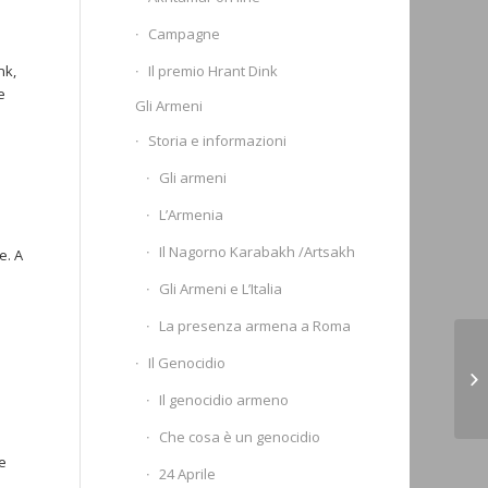
Campagne
Il premio Hrant Dink
nk,
e
Gli Armeni
Storia e informazioni
Gli armeni
L’Armenia
Il Nagorno Karabakh /Artsakh
e. A
Gli Armeni e L’Italia
La presenza armena a Roma
IL
Il Genocidio
Ma
Il genocidio armeno
14
Che cosa è un genocidio
he
24 Aprile