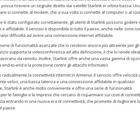
e possa ricevere un segnale diretto dai satelliti Starlink in orbita bassa. Un
litare si connette al modem, che a sua volta si connette al computer o al rou
ione è stato configurato correttamente, gli utenti di Starlink possono godere 
 affidabile. Il servizio è disponibile in tutto il paese, anche nelle zone rur
no difficoltà ad avere una connessione internet affidabile.
a serie di funzionalità avanzate che lo rendono ancora più attraente per gli
rvizio supporta la videoconferenza ad alta definizione, il che lo rende idea
 lavorano da remoto. Inoltre, Starlink offre anche una vasta gamma di opzi
fia end-to-end e la protezione contro gli attacchi informatici.
 radicalmente la connettività internet in Armenia. Il servizio offre velocità 
te veloci, una bassa latenza e una connessione affidabile in qualsiasi
e, Starlink è anche molto conveniente e offre una serie di funzionalità
er le famiglie e le imprese che cercano di risparmiare sui costi di connetti
 sta entrando in una nuova era di connettività, che promette di migliorare l
 il paese.