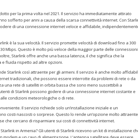
odotto per la prima volta nel 2021. Il servizio ha immediatamente attirato
nno sofferto per anni a causa della scarsa connettività internet. Con Starli
godere di una connessione internet veloce e affidabile, indipendentement
rlink è la sua velocità. Il servizio promette velocità di download fino a 300
a 30 Mbps. Questo è molto più veloce della maggior parte delle connessioni
noltre, Starlink offre anche una bassa latenza, il che significa che la
e fluida rispetto ad altre opzioni.
de Starlink così attraente per gli armeni. Il servizio è anche molto affidabil
ernet tradizionali, che possono essere interrotte da problemi di rete o da
zza una rete di satelliti in orbita bassa che sono meno suscettibili a
li utenti di Starlink possono godere di una connessione internet costante e
lle condizioni meteorologiche o di rete.
nveniente. Il servizio richiede solo un’installazione iniziale e un
no costi nascosti o sorprese. Questo lo rende un’opzione molto attraente
ese che cercano di risparmiare sui costi di connettività internet.
rlink in Armenia? Gli utenti di Starlink ricevono un kit di installazione c
 un modem e un cavo di alimentazione. L’antenna satellitare deve essere