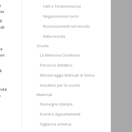
a
Fatti e Testimonianze
ter.
Negazionismo turco
di
Riconoscimenti nel mondo
ali
Italia ricorda
Scuola
le
La Memoria Condivisa
oni
Percorso didattico
di
Monitoraggio Manuali di Storia
Iniziative per la scuola
vità
Materiali
a
Rassegna stampa
Eventi e Appuntamenti
Vigilanza armena