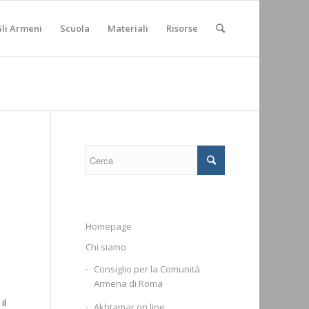
li Armeni
Scuola
Materiali
Risorse
a
Homepage
Chi siamo
Consiglio per la Comunità
a
Armena di Roma
il
Akhtamar on line