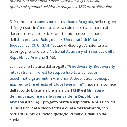
durante un rilevamento delle comunità vegetali di alta
quota
sulle pendici del Monte Aragats,
a 3200 m. di altitudine
Si è conclusa la
spedizione
sul
vulcano Aragats
, nella regione
di Aragatson, in
Amenia
, che ha coinvolto una squadra di
docenti, ricercatrici e ricercatori, studentesse e studenti
dell’
Università di Bologna
, dell’
Università di Milano
Bicocca
,
del
CNR-IGAG
(Istituto di Geologia Ambientale e
Geoingegneria) e della
National Academy of Sciences della
Repubblica Armena
(NAS).
La missione fa parte del progetto
“Geodiversity-Biodiversity
interactions in forest to steppe habitats across an
ecoclimatic gradient in Armenia. A theoretical concept
applied to the effects of global warming”
, nato nella cornice
dell’accordo bilaterale biennale tra il
CNR
e il
Ministero
dell’educazione e della scienza della Repubblica
Armena
(MESRA). Il progetto punta a esplorare le relazioni tra
le variazioni della biodiversità e quelle dell’ambiente, con
focus sul ruolo dei fattori geologici, climatici e dell’uso del
suolo.