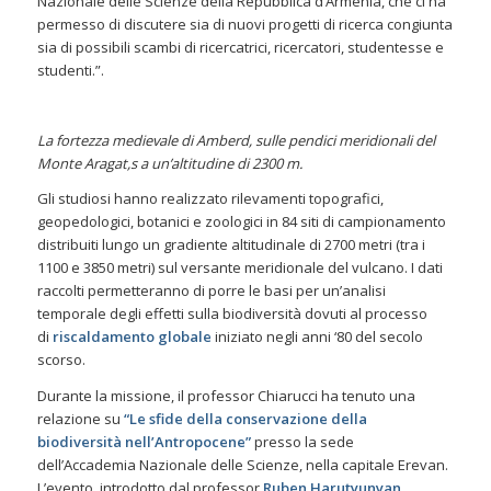
Nazionale delle Scienze della Repubblica d’Armenia, che ci ha
permesso di discutere sia di nuovi progetti di ricerca congiunta
sia di possibili scambi di ricercatrici, ricercatori, studentesse e
studenti.”.
La fortezza medievale di Amberd, sulle pendici meridionali del
Monte Aragat,s a un’altitudine di 2300 m.
Gli studiosi hanno realizzato rilevamenti topografici,
geopedologici, botanici e zoologici in 84 siti di campionamento
distribuiti lungo un gradiente altitudinale di 2700 metri (tra i
1100 e 3850 metri) sul versante meridionale del vulcano. I dati
raccolti permetteranno di porre le basi per un’analisi
temporale degli effetti sulla biodiversità dovuti al processo
di
riscaldamento globale
iniziato negli anni ‘80 del secolo
scorso.
Durante la missione, il professor Chiarucci ha tenuto una
relazione su
“Le sfide della conservazione della
biodiversità nell’Antropocene”
presso la sede
dell’Accademia Nazionale delle Scienze, nella capitale Erevan.
L’evento, introdotto dal professor
Ruben Harutyunyan
,