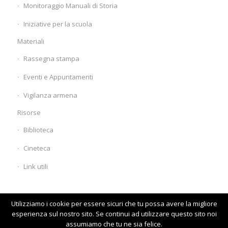
Monitoraggio Manuali di Storia
Iniziative per la scuola
Materiali
Rassegna stampa
Eventi e Appuntamenti
Vigilanza armena
Risorse
Biblioteca
Cineteca
Link utili
Utilizziamo i cookie per essere sicuri che tu possa avere la migliore
esperienza sul nostro sito. Se continui ad utilizzare questo sito noi
assumiamo che tu ne sia felice.
© www.comunitaarmena.it