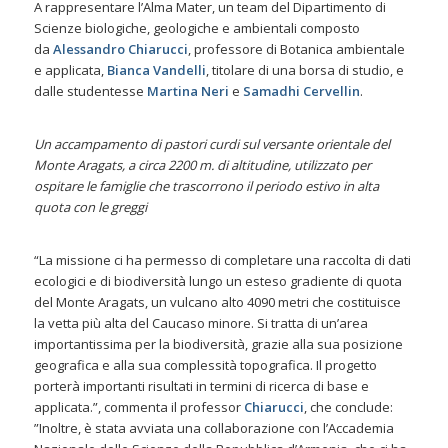
A rappresentare l’Alma Mater, un team del Dipartimento di
Scienze biologiche, geologiche e ambientali composto
da
Alessandro Chiarucci
, professore di Botanica ambientale
e applicata,
Bianca Vandelli
, titolare di una borsa di studio, e
dalle studentesse
Martina Neri
e
Samadhi Cervellin
.
Un accampamento di pastori curdi
sul versante orientale del
Monte Aragats,
a circa 2200 m. di altitudine,
utilizzato per
ospitare le famiglie che trascorrono il periodo estivo in alta
quota con le greggi
“La missione ci ha permesso di completare una raccolta di dati
ecologici e di biodiversità lungo un esteso gradiente di quota
del Monte Aragats, un vulcano alto 4090 metri che costituisce
la vetta più alta del Caucaso minore. Si tratta di un’area
importantissima per la biodiversità, grazie alla sua posizione
geografica e alla sua complessità topografica. Il progetto
porterà importanti risultati in termini di ricerca di base e
applicata.”, commenta il professor
Chiarucci
, che conclude:
”Inoltre, è stata avviata una collaborazione con l’Accademia