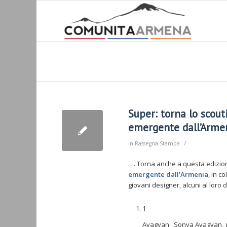
Super: torna lo scout
emergente dall’Armeni
/
in
Rassegna Stampa
…. Torna anche a questa edizi
emergente dall’Armenia
, in c
giovani designer, alcuni al loro
1
Avagyan_ Sonya Avagyan, gi