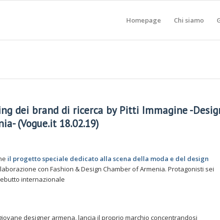
Homepage
Chi siamo
G
ing dei brand di ricerca by Pitti Immagine -Desig
a- (Vogue.it 18.02.19)
one
il progetto speciale dedicato alla scena della moda e del design
ollaborazione con Fashion & Design Chamber of Armenia. Protagonisti sei
 debutto internazionale
ovane designer armena, lancia il proprio marchio concentrandosi