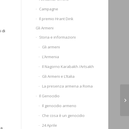
Campagne
Il premio Hrant Dink
Gli Armeni
 di
Storia e informazioni
Gli armeni
L’Armenia
Il Nagorno Karabakh /Artsakh
Gli Armeni e L’Italia
La presenza armena a Roma
Ge
Il Genocidio
co
Il genocidio armeno
18
Che cosa è un genocidio
24 Aprile
ca