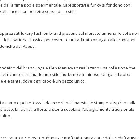
lpe dall’anima pop e sperimentale. Capi sportivi e funky si fondono con
e alla luce di un perfetto senso dello stile.
 apprezzati luxury fashion brand presenti sul mercato armeno, le collezioni
 della sartoria classica per costruire un raffinato omaggio alle tradizioni
tettoniche del Paese.
ndatrici del brand, Inga e Elen Manukyan realizzano una collezione che
ica del ricamo hand made uno stile moderno e luminoso. Un guardaroba
me elegante, dove ogni capo è un pezzo unico.
a mano e poi realizzati da eccezionali maestri, le stampe si ispirano alla
sso: la fauna, la flora, la storia secolare, l’abbigliamento tradizionale
 altro.
cresciuto a Yerevan, Vahan trae profonda ispirazione dall’eredità artisti