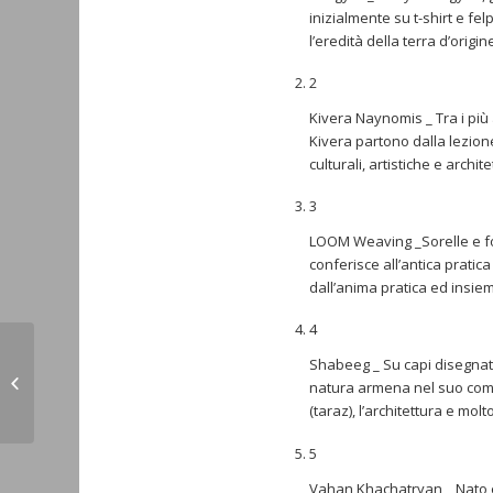
inizialmente su t-shirt e fe
l’eredità della terra d’origin
2
Kivera Naynomis _ Tra i più
Kivera partono dalla lezione
culturali, artistiche e archi
3
LOOM Weaving _Sorelle e fo
conferisce all’antica prat
dall’anima pratica ed insie
4
Nagorno-Karabakh: ministri Esteri
Shabeeg _ Su capi disegnati 
russo e armeno discutono
natura armena nel suo comple
prospettive risoluzione...
(taraz), l’architettura e molto
5
Vahan Khachatryan _ Nato e 