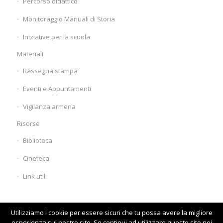
Percorso didattico
Monitoraggio Manuali di Storia
Iniziative per la scuola
Materiali
Rassegna stampa
Eventi e Appuntamenti
Vigilanza armena
Risorse
Biblioteca
Cineteca
Link utili
Utilizziamo i cookie per essere sicuri che tu possa avere la migliore
esperienza sul nostro sito. Se continui ad utilizzare questo sito noi