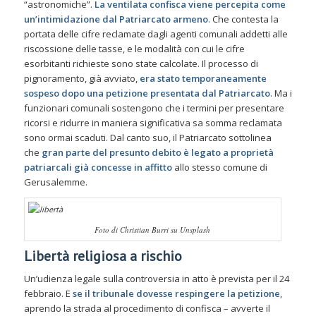
“astronomiche”.
La ventilata confisca viene percepita come
un’intimidazione dal Patriarcato armeno
. Che contesta la
portata delle cifre reclamate dagli agenti comunali addetti alle
riscossione delle tasse, e le modalità con cui le cifre
esorbitanti richieste sono state calcolate. Il processo di
pignoramento, già avviato,
era stato temporaneamente
sospeso dopo una petizione presentata dal Patriarcato
. Ma i
funzionari comunali sostengono che i termini per presentare
ricorsi e ridurre in maniera significativa sa somma reclamata
sono ormai scaduti. Dal canto suo, il Patriarcato sottolinea
che
gran parte del presunto debito è legato a proprietà
patriarcali già concesse in affitto
allo stesso comune di
Gerusalemme.
Foto di Christian Burri su Unsplash
Libertà religiosa a rischio
Un’udienza legale sulla controversia in atto è prevista per il 24
febbraio. E
se il tribunale dovesse respingere la petizione
,
aprendo la strada al procedimento di confisca – avverte il