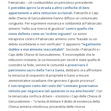
Patriarcato – ciò costituirebbe un pericoloso precedente.
E
potrebbe aprire la
strada
a altre confische di beni
appartenenti a altre istituzioni ecclesiali
. Patriarchi e Capi
delle Chiese di Gerusalemme hanno diffuso un comunicato
congiunto. Per esprimere vicinanza e solidarietà al Patriarcato
armeno “nella sua ricerca di giustizia”
contro quello che
viene definito come un “ordine ingiusto”
. Le azioni
intraprese contro il Patriarcato armeno sono “basate su un
debito esorbitante e non verificato”. E appaiono “
legalmente
dubbie e moralmente inaccettabili
”. Secondo i Patriarchi e i
Capi delle Chiese di Gerusalemme, “È inconcepibile che le
istituzioni cristiane, la cui missione per secoli è stata quella di
custodire la fede, servire le comunità e
preservare il
patrimonio sacro della Terra Santa
, debbano ora affrontare
la minaccia di sequestro di proprietà in base a misure
amministrative israeliane che ignorano il giusto processo”.
E
non tengono conto del ruolo del “comitato governativo
istituito per negoziare tali questioni in via amichevole
”. Con
la minacciata confisca di beni – insistono i Capi delle Chiese di
Gerusalemme – “si tenta di limitare il diritto di esistenza della
Chiesa armena ortodossa, privandola delle risorse