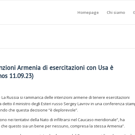
Homepage
Chi siamo
G
enzioni Armenia di esercitazioni con Usa è
os 11.09.23)
– La Russia si rammarica delle intenzioni armene di tenere esercitazioni
 ha detto il ministro degli Esteri russo Sergey Lavrov in una conferenza sta
gendo che questa decisione “è deplorevole”.
no nei tentativi della Nato di infiltrarsi nel Caucaso meridionale”, ha
o che questo sia un bene per nessuno, compresa la stessa Armenia”.