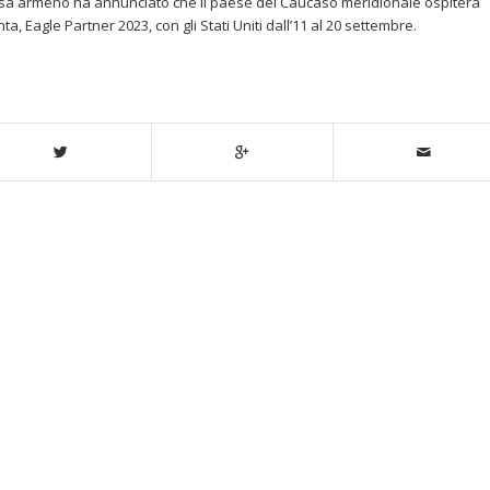
ifesa armeno ha annunciato che il paese del Caucaso meridionale ospiterà
a, Eagle Partner 2023, con gli Stati Uniti dall’11 al 20 settembre.