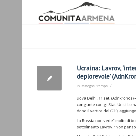
Ucraina: Lavrov, ‘int
deplorevole’ (AdnKron
/
in
Rassegna Stampa
uova Delhi, 11 set. (Adnkronos) 
congiunte con gli Stati Uniti. Lo
dopo il vertice del G20, aggiun
La Russia non vede” molto di buo
sottolineato Lavrov. “Non pens