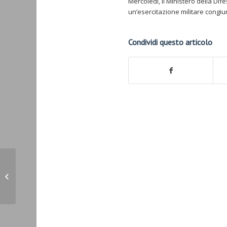
Mercoledì, il Ministero della D
un’esercitazione militare congiunt
Condividi questo articolo
Erdogan al premier armeno,
arrivare alla pace nella regione
(Ansa 11.09.23)