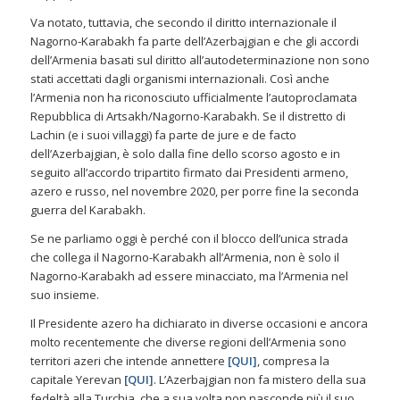
Va notato, tuttavia, che secondo il diritto internazionale il
Nagorno-Karabakh fa parte dell’Azerbajgian e che gli accordi
dell’Armenia basati sul diritto all’autodeterminazione non sono
stati accettati dagli organismi internazionali. Così anche
l’Armenia non ha riconosciuto ufficialmente l’autoproclamata
Repubblica di Artsakh/Nagorno-Karabakh. Se il distretto di
Lachin (e i suoi villaggi) fa parte de jure e de facto
dell’Azerbajgian, è solo dalla fine dello scorso agosto e in
seguito all’accordo tripartito firmato dai Presidenti armeno,
azero e russo, nel novembre 2020, per porre fine la seconda
guerra del Karabakh.
Se ne parliamo oggi è perché con il blocco dell’unica strada
che collega il Nagorno-Karabakh all’Armenia, non è solo il
Nagorno-Karabakh ad essere minacciato, ma l’Armenia nel
suo insieme.
Il Presidente azero ha dichiarato in diverse occasioni e ancora
molto recentemente che diverse regioni dell’Armenia sono
territori azeri che intende annettere
[
QUI
]
, compresa la
capitale Yerevan
[
QUI
]
. L’Azerbajgian non fa mistero della sua
fedeltà alla Turchia, che a sua volta non nasconde più il suo