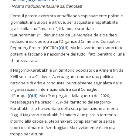
(
Nostra traduzione italiana dal francese
)
Certo, il potere azero sta annaffiando copiosamente politici e
giornalisti, in Europa e altrove, per acquistare rispettabilità
grazie alla sua “lavatrice”, il famoso scandalo
“Laundromat”
[*]
, denunciato da
Le Monde
e da altre dieci
redazioni europee, tra cui l’Organized Crime and Corruption
Reporting Project (OCCRP)
[
QUI
]
. Ma le lavatrici non sono tutte
potenti e faticano a nascondere del tutto i fatti, peraltro di una
chiarezza rara.
Il Nagorno-Karabakh è un territorio popolato da Armeni fin dal
XVIII secolo a.C., dove l’Azerbajgian conduce una politica
nazionale di odio e conquista, puntualmente segnalata dalle
organizzazioni internazionali, tra cui il Consiglio
d’Europa
[
QUI
]
. Ma c’è di peggio; dalla guerra del 2020,
l’Azerbajgian ha preso il 75% del territorio del Nagorno-
Karabakh, e lo ha svuotato della sua popolazione armena.
Oggi, il Nagorno-Karabakh è limitato a un piccolo territorio
intorno alla capitale, Stepanakert, completamente senza
sbocco sul mare in Azerbajgian. Ma ovviamente è ancora
troppo per alcuni!