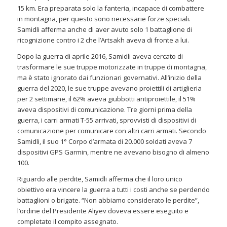
15 km. Era preparata solo la fanteria, incapace di combattere
in montagna, per questo sono necessarie forze speciali.
Samidli afferma anche di aver avuto solo 1 battaglione di
ricognizione contro i 2 che l’Artsakh aveva di fronte a lui.
Dopo la guerra di aprile 2016, Samidli aveva cercato di
trasformare le sue truppe motorizzate in truppe di montagna,
ma è stato ignorato dai funzionari governativi. All’inizio della
guerra del 2020, le sue truppe avevano proiettili di artiglieria
per 2 settimane, il 62% aveva giubbotti antiproiettile, il 51%
aveva dispositivi di comunicazione. Tre giorni prima della
guerra, i carri armati T-55 arrivati, sprovvisti di dispositivi di
comunicazione per comunicare con altri carri armati. Secondo
Samidli, il suo 1° Corpo d’armata di 20.000 soldati aveva 7
dispositivi GPS Garmin, mentre ne avevano bisogno di almeno
100.
Riguardo alle perdite, Samidli afferma che il loro unico
obiettivo era vincere la guerra a tutti i costi anche se perdendo
battaglioni o brigate. “Non abbiamo considerato le perdite”,
l’ordine del Presidente Aliyev doveva essere eseguito e
completato il compito assegnato.