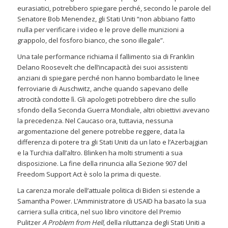
eurasiatici, potrebbero spiegare perché, secondo le parole del
Senatore Bob Menendez, gli Stati Uniti “non abbiano fatto
nulla per verificare i video e le prove delle munizioni a
grappolo, del fosforo bianco, che sono illegale”.
Una tale performance richiama il fallimento sia di Franklin
Delano Roosevelt che dell’incapacità dei suoi assistenti
anziani di spiegare perché non hanno bombardato le linee
ferroviarie di Auschwitz, anche quando sapevano delle
atrocità condotte lì. Gli apologeti potrebbero dire che sullo
sfondo della Seconda Guerra Mondiale, altri obiettivi avevano
la precedenza. Nel Caucaso ora, tuttavia, nessuna
argomentazione del genere potrebbe reggere, data la
differenza di potere tra gli Stati Uniti da un lato e l’Azerbajgian
e la Turchia dall’altro. Blinken ha molti strumenti a sua
disposizione. La fine della rinuncia alla Sezione 907 del
Freedom Support Act è solo la prima di queste.
La carenza morale dell’attuale politica di Biden si estende a
Samantha Power. L’Amministratore di USAID ha basato la sua
carriera sulla critica, nel suo libro vincitore del Premio
Pulitzer
A Problem from Hell
, della riluttanza degli Stati Uniti a