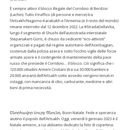
È sempre attivo il blocco illegale del Corridoio di Berdzor
(Lachin). Tutto il traffico (di persone e merce) tra
l’Artsakh/Nagorno-Karabakh e l’Armenia (e il resto del mondo)
rimane interrotto dal 12 dicembre 2022. La #StradaDellaVita,
lungo il segmento di Shushi dell’autostrada interstatale
Stepanakert-Goris, è chiuso da sedicenti “eco-attivisti”
organizzati e pagati dal regime autoritario dell’Azerbajgian,
sostenuti dalla polizia azera e sotto l’occhio vigile delle forze
armate azere e il contingente di mantenimento della pace
russo che presiede il Corridoio… il blocco. Ciò significa che i
120.000 cittadini Armeni Cristiani (tra cui 30.000 bambini e
20.000 anziani) dell’Artsakh sotto assedio vengono tenuti in
ostaggi, con mancanza di cibo, carburante, medicine e altri
beni di prima necessità.
Շնորհավոր Սուրբ Ծնունդ. Buon Natale. Fede e speranza
aiutino il popolo dell’Artsakh. Oggi, venerdì 6 gennaio 2023 è il
Natale armeno, a cui abbiamo dedicato la foto di copertina: