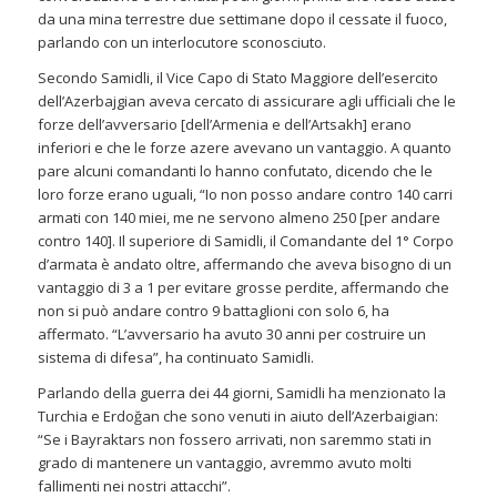
da una mina terrestre due settimane dopo il cessate il fuoco,
parlando con un interlocutore sconosciuto.
Secondo Samidli, il Vice Capo di Stato Maggiore dell’esercito
dell’Azerbajgian aveva cercato di assicurare agli ufficiali che le
forze dell’avversario [dell’Armenia e dell’Artsakh] erano
inferiori e che le forze azere avevano un vantaggio. A quanto
pare alcuni comandanti lo hanno confutato, dicendo che le
loro forze erano uguali, “Io non posso andare contro 140 carri
armati con 140 miei, me ne servono almeno 250 [per andare
contro 140]. Il superiore di Samidli, il Comandante del 1° Corpo
d’armata è andato oltre, affermando che aveva bisogno di un
vantaggio di 3 a 1 per evitare grosse perdite, affermando che
non si può andare contro 9 battaglioni con solo 6, ha
affermato. “L’avversario ha avuto 30 anni per costruire un
sistema di difesa”, ha continuato Samidli.
Parlando della guerra dei 44 giorni, Samidli ha menzionato la
Turchia e Erdoğan che sono venuti in aiuto dell’Azerbaigian:
“Se i Bayraktars non fossero arrivati, non saremmo stati in
grado di mantenere un vantaggio, avremmo avuto molti
fallimenti nei nostri attacchi”.