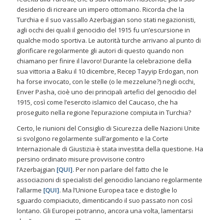
desiderio di ricreare un impero ottomano. Ricorda che la
Turchia e il suo vassallo Azerbajgian sono stati negazionisti,
agli occhi dei quali il genocidio del 1915 fu un’escursione in
qualche modo sportiva. Le autorità turche arrivano al punto di
glorificare regolarmente gli autori di questo quando non
chiamano per finire il lavoro! Durante la celebrazione della
sua vittoria a Baku il 10 dicembre, Recep Tayyip Erdogan, non
ha forse invocato, con le stelle (o le mezzelune?) negli occhi,
Enver Pasha, cioè uno dei principali artefici del genocidio del
1915, così come l’esercito islamico del Caucaso, che ha
proseguito nella regione l’epurazione compiuta in Turchia?
Certo, le riunioni del Consiglio di Sicurezza delle Nazioni Unite
si svolgono regolarmente sull’argomento e la Corte
Internazionale di Giustizia è stata investita della questione. Ha
persino ordinato misure provvisorie contro
l’Azerbajgian
[
QUI
]
. Per non parlare del fatto che le
associazioni di specialisti del genocidio lanciano regolarmente
l’allarme
[
QUI
]
. Ma l’Unione Europea tace e distoglie lo
sguardo compiaciuto, dimenticando il suo passato non così
lontano. Gli Europei potranno, ancora una volta, lamentarsi