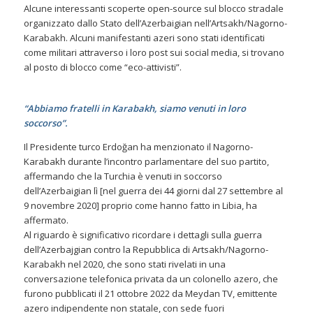
Alcune interessanti scoperte open-source sul blocco stradale
organizzato dallo Stato dell’Azerbaigian nell’Artsakh/Nagorno-
Karabakh. Alcuni manifestanti azeri sono stati identificati
come militari attraverso i loro post sui social media, si trovano
al posto di blocco come “eco-attivisti”.
“Abbiamo fratelli in Karabakh, siamo venuti in loro
soccorso”.
Il Presidente turco Erdoğan ha menzionato il Nagorno-
Karabakh durante l’incontro parlamentare del suo partito,
affermando che la Turchia è venuti in soccorso
dell’Azerbaigian lì [nel guerra dei 44 giorni dal 27 settembre al
9 novembre 2020] proprio come hanno fatto in Libia, ha
affermato.
Al riguardo è significativo ricordare i dettagli sulla guerra
dell’Azerbajgian contro la Repubblica di Artsakh/Nagorno-
Karabakh nel 2020, che sono stati rivelati in una
conversazione telefonica privata da un colonello azero, che
furono pubblicati il 21 ottobre 2022 da Meydan TV, emittente
azero indipendente non statale, con sede fuori