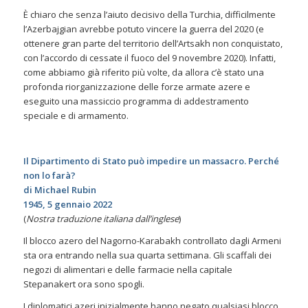
È chiaro che senza l’aiuto decisivo della Turchia, difficilmente
l’Azerbajgian avrebbe potuto vincere la guerra del 2020 (e
ottenere gran parte del territorio dell’Artsakh non conquistato,
con l’accordo di cessate il fuoco del 9 novembre 2020). Infatti,
come abbiamo già riferito più volte, da allora c’è stato una
profonda riorganizzazione delle forze armate azere e
eseguito una massiccio programma di addestramento
speciale e di armamento.
Il Dipartimento di Stato può impedire un massacro. Perché
non lo farà?
di Michael Rubin
1945, 5 gennaio 2022
(
Nostra traduzione italiana dall’inglese
)
Il blocco azero del Nagorno-Karabakh controllato dagli Armeni
sta ora entrando nella sua quarta settimana. Gli scaffali dei
negozi di alimentari e delle farmacie nella capitale
Stepanakert ora sono spogli.
I diplomatici azeri inizialmente hanno negato qualsiasi blocco.