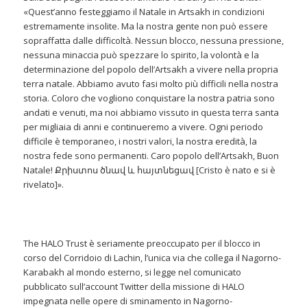
«Quest’anno festeggiamo il Natale in Artsakh in condizioni
estremamente insolite. Ma la nostra gente non può essere
sopraffatta dalle difficoltà. Nessun blocco, nessuna pressione,
nessuna minaccia può spezzare lo spirito, la volontà e la
determinazione del popolo dell’Artsakh a vivere nella propria
terra natale. Abbiamo avuto fasi molto più difficili nella nostra
storia. Coloro che vogliono conquistare la nostra patria sono
andati e venuti, ma noi abbiamo vissuto in questa terra santa
per migliaia di anni e continueremo a vivere. Ogni periodo
difficile è temporaneo, i nostri valori, la nostra eredità, la
nostra fede sono permanenti. Caro popolo dell’Artsakh, Buon
Natale! Քրիստոս ծնավ և հայտնեցավ [Cristo è nato e si è
rivelato]».
The HALO Trust è seriamente preoccupato per il blocco in
corso del Corridoio di Lachin, l’unica via che collega il Nagorno-
Karabakh al mondo esterno, si legge nel comunicato
pubblicato sull’account Twitter della missione di HALO
impegnata nelle opere di sminamento in Nagorno-