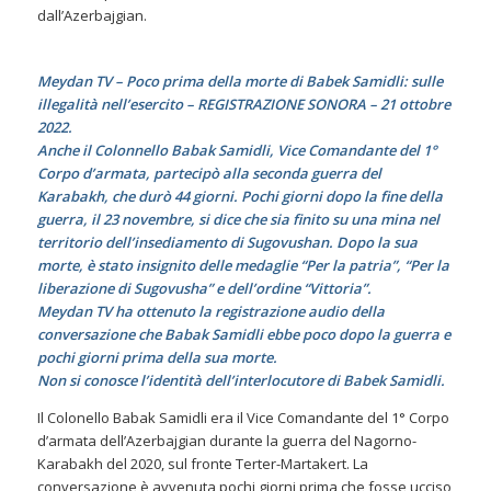
dall’Azerbajgian.
Meydan TV – Poco prima della morte di Babek Samidli: sulle
illegalità nell’esercito – REGISTRAZIONE SONORA – 21 ottobre
2022.
Anche il Colonnello Babak Samidli, Vice Comandante del 1°
Corpo d’armata, partecipò alla seconda guerra del
Karabakh, che durò 44 giorni. Pochi giorni dopo la fine della
guerra, il 23 novembre, si dice che sia finito su una mina nel
territorio dell’insediamento di Sugovushan. Dopo la sua
morte, è stato insignito delle medaglie “Per la patria”, “Per la
liberazione di Sugovusha” e dell’ordine “Vittoria”.
Meydan TV ha ottenuto la registrazione audio della
conversazione che Babak Samidli ebbe poco dopo la guerra e
pochi giorni prima della sua morte.
Non si conosce l’identità dell’interlocutore di Babek Samidli.
Il Colonello Babak Samidli era il Vice Comandante del 1° Corpo
d’armata dell’Azerbajgian durante la guerra del Nagorno-
Karabakh del 2020, sul fronte Terter-Martakert. La
conversazione è avvenuta pochi giorni prima che fosse ucciso