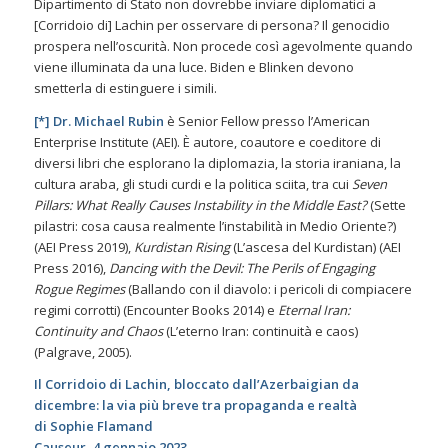
Dipartimento di Stato non dovrebbe inviare diplomatici a
[Corridoio di] Lachin per osservare di persona? Il genocidio
prospera nell’oscurità. Non procede così agevolmente quando
viene illuminata da una luce. Biden e Blinken devono
smetterla di estinguere i simili.
[*] Dr. Michael Rubin
è Senior Fellow presso l’American
Enterprise Institute (AEI). È autore, coautore e coeditore di
diversi libri che esplorano la diplomazia, la storia iraniana, la
cultura araba, gli studi curdi e la politica sciita, tra cui
Seven
Pillars: What Really Causes Instability in the Middle East?
(Sette
pilastri: cosa causa realmente l’instabilità in Medio Oriente?)
(AEI Press 2019),
Kurdistan Rising
(L’ascesa del Kurdistan) (AEI
Press 2016),
Dancing with the Devil: The Perils of Engaging
Rogue Regimes
(Ballando con il diavolo: i pericoli di compiacere
regimi corrotti) (Encounter Books 2014) e
Eternal Iran:
Continuity and Chaos
(L’eterno Iran: continuità e caos)
(Palgrave, 2005).
Il Corridoio di Lachin, bloccato dall’Azerbaigian da
dicembre: la via più breve tra propaganda e realtà
di Sophie Flamand
Causeur, 4 gennaio 2023