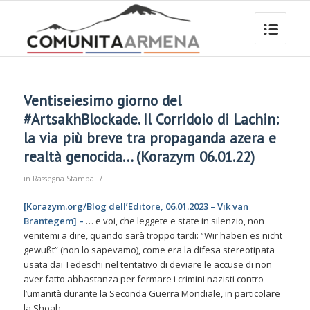
Ventiseiesimo giorno del
#ArtsakhBlockade. Il Corridoio di Lachin:
la via più breve tra propaganda azera e
realtà genocida… (Korazym 06.01.22)
/
in
Rassegna Stampa
[Korazym.org/Blog dell’Editore, 06.01.2023 – Vik van
Brantegem] –
… e voi, che leggete e state in silenzio, non
venitemi a dire, quando sarà troppo tardi: “Wir haben es nicht
gewußt” (non lo sapevamo), come era la difesa stereotipata
usata dai Tedeschi nel tentativo di deviare le accuse di non
aver fatto abbastanza per fermare i crimini nazisti contro
l’umanità durante la Seconda Guerra Mondiale, in particolare
la Shoah.