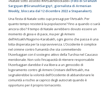
«Natale sotto assedio #ArtsakhBlockade»
(Foto di Siranush
Sargsyan @SiranushSargsy1, giornalista di Armenian
Weekly, bloccata dal 12 dicembre 2022 a Stepanakert).
Una festa di Natale sotto cupi presagi per l’Artsakh. Per
quanto tempo resisterà la popolazione? Fino a quando ci sarà
ancora cibo? Il tempo di Natale avrebbero dovuto essere un
momento di gioia e di pace, ma per gli Armeni
dell’Artsakh/Nagorno-Karabakh, ogni giorno che passa è una
lotta disperata per la sopravvivenza. L’Occidente è complice
nel crimine contro l’umanità che sta commettendo
l’Azerbajgian con il sostegno attivo della Turchia nel Caucaso
meridionale. Non solo l’incapacità di ritenere responsabile
l’Azerbajgian darebbe il via libera a un genocidio di
logoramento contro gli Armeni Cristiani dell’Artsakh, ma
segnalerebbe la volontà dell’Occidente di abbandonare le
comunità a rischio ai capricci degli autocrati quando è
opportuno per il proprio tornaconto.