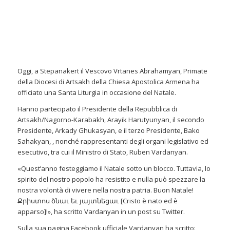
Oggi, a Stepanakert il Vescovo Vrtanes Abrahamyan, Primate
della Diocesi di Artsakh della Chiesa Apostolica Armena ha
officiato una Santa Liturgia in occasione del Natale.
Hanno partecipato il Presidente della Repubblica di
Artsakh/Nagorno-Karabakh, Arayik Harutyunyan, il secondo
Presidente, Arkady Ghukasyan, e il terzo Presidente, Bako
Sahakyan, , nonché rappresentanti degli organi legislativo ed
esecutivo, tra cui il Ministro di Stato, Ruben Vardanyan.
«Quest’anno festeggiamo il Natale sotto un blocco. Tuttavia, lo
spirito del nostro popolo ha resistito e nulla può spezzare la
nostra volontà di vivere nella nostra patria. Buon Natale!
Քրիստոս ծնաւ եւ յայտնեցաւ [Cristo è nato ed è
apparso]!», ha scritto Vardanyan in un post su Twitter.
Sulla sua pagina Facebook ufficiale Vardanyan ha scritto: