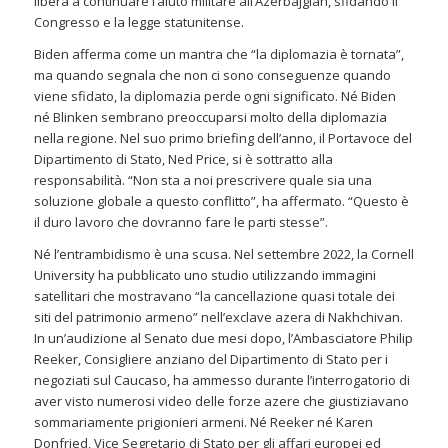
libera a continuare l’aiuto militare all’Azerbajgian, sfidando il
Congresso e la legge statunitense.
Biden afferma come un mantra che “la diplomazia è tornata”,
ma quando segnala che non ci sono conseguenze quando
viene sfidato, la diplomazia perde ogni significato. Né Biden
né Blinken sembrano preoccuparsi molto della diplomazia
nella regione. Nel suo primo briefing dell’anno, il Portavoce del
Dipartimento di Stato, Ned Price, si è sottratto alla
responsabilità. “Non sta a noi prescrivere quale sia una
soluzione globale a questo conflitto”, ha affermato. “Questo è
il duro lavoro che dovranno fare le parti stesse”.
Né l’entrambidismo è una scusa. Nel settembre 2022, la Cornell
University ha pubblicato uno studio utilizzando immagini
satellitari che mostravano “la cancellazione quasi totale dei
siti del patrimonio armeno” nell’exclave azera di Nakhchivan.
In un’audizione al Senato due mesi dopo, l’Ambasciatore Philip
Reeker, Consigliere anziano del Dipartimento di Stato per i
negoziati sul Caucaso, ha ammesso durante l’interrogatorio di
aver visto numerosi video delle forze azere che giustiziavano
sommariamente prigionieri armeni. Né Reeker né Karen
Donfried, Vice Segretario di Stato per gli affari europei ed