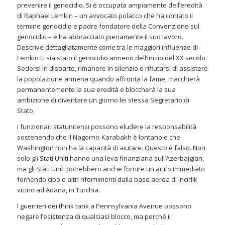
prevenire il genocidio. Si è occupata ampiamente dell’eredità
di Raphael Lemkin – un avvocato polacco che ha coniato il
termine genocidio e padre fondatore della Convenzione sul
genocidio – e ha abbracciato pienamente il suo lavoro.
Descrive dettagliatamente come tra le maggiori influenze di
Lemkin ci sia stato il genocidio armeno dell’inizio del XX secolo.
Sedersi in disparte, rimanere in silenzio e rifiutarsi di assistere
la popolazione armena quando affronta la fame, macchierà
permanentemente la sua eredità e bloccherà la sua
ambizione di diventare un giorno lei stessa Segretario di
Stato.
I funzionari statunitensi possono eludere la responsabilità
sostenendo che il Nagorno-Karabakh è lontano e che
Washington non ha la capacità di aiutare. Questo è falso. Non
solo gli Stati Uniti hanno una leva finanziaria sull’Azerbajgian,
ma gli Stati Uniti potrebbero anche fornire un aiuto immediato
fornendo cibo e altri rifornimenti dalla base aerea di Incirlik
vicino ad Adana, in Turchia.
I guerrieri dei think tank a Pennsylvania Avenue possono
negare l’esistenza di qualsiasi blocco, ma perché il