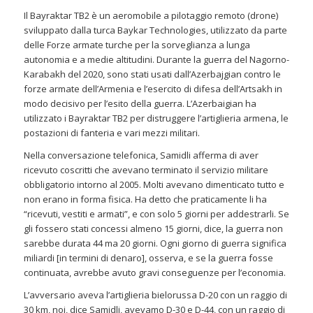
Il Bayraktar TB2 è un aeromobile a pilotaggio remoto (drone)
sviluppato dalla turca Baykar Technologies, utilizzato da parte
delle Forze armate turche per la sorveglianza a lunga
autonomia e a medie altitudini. Durante la guerra del Nagorno-
Karabakh del 2020, sono stati usati dall’Azerbajgian contro le
forze armate dell’Armenia e l’esercito di difesa dell’Artsakh in
modo decisivo per l’esito della guerra. L’Azerbaigian ha
utilizzato i Bayraktar TB2 per distruggere l’artiglieria armena, le
postazioni di fanteria e vari mezzi militari.
Nella conversazione telefonica, Samidli afferma di aver
ricevuto coscritti che avevano terminato il servizio militare
obbligatorio intorno al 2005. Molti avevano dimenticato tutto e
non erano in forma fisica. Ha detto che praticamente li ha
“ricevuti, vestiti e armati”, e con solo 5 giorni per addestrarli. Se
gli fossero stati concessi almeno 15 giorni, dice, la guerra non
sarebbe durata 44 ma 20 giorni. Ogni giorno di guerra significa
miliardi [in termini di denaro], osserva, e se la guerra fosse
continuata, avrebbe avuto gravi conseguenze per l’economia.
L’avversario aveva l’artiglieria bielorussa D-20 con un raggio di
30 km, noi, dice Samidli, avevamo D-30 e D-44, con un raggio di