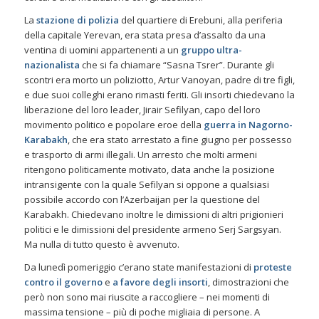
La
stazione di polizia
del quartiere di Erebuni, alla periferia
della capitale Yerevan, era stata presa d’assalto da una
ventina di uomini appartenenti a un
gruppo ultra-
nazionalista
che si fa chiamare “Sasna Tsrer”. Durante gli
scontri era morto un poliziotto, Artur Vanoyan, padre di tre figli,
e due suoi colleghi erano rimasti feriti. Gli insorti chiedevano la
liberazione del loro leader, Jirair Sefilyan, capo del loro
movimento politico e popolare eroe della
guerra in Nagorno-
Karabakh
, che era stato arrestato a fine giugno per possesso
e trasporto di armi illegali. Un arresto che molti armeni
ritengono politicamente motivato, data anche la posizione
intransigente con la quale Sefilyan si oppone a qualsiasi
possibile accordo con l’Azerbaijan per la questione del
Karabakh. Chiedevano inoltre le dimissioni di altri prigionieri
politici e le dimissioni del presidente armeno Serj Sargsyan.
Ma nulla di tutto questo è avvenuto.
Da lunedì pomeriggio c’erano state manifestazioni di
proteste
contro il governo
e
a favore degli insorti
, dimostrazioni che
però non sono mai riuscite a raccogliere – nei momenti di
massima tensione – più di poche migliaia di persone. A