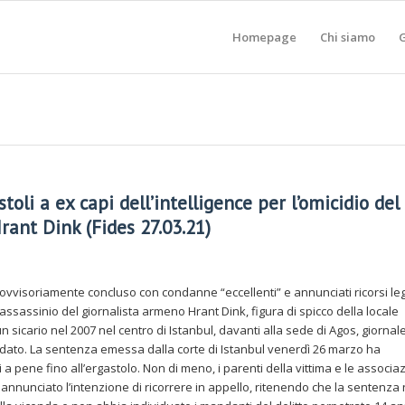
Homepage
Chi siamo
G
oli a ex capi dell’intelligence per l’omicidio del
rant Dink (Fides 27.03.21)
provvisoriamente concluso con condanne “eccellenti” e annunciati ricorsi leg
l’assassinio del giornalista armeno Hrant Dink, figura di spicco della locale
sicario nel 2007 nel centro di Istanbul, davanti alla sede di Agos, giornal
ndato. La sentenza emessa dalla corte di Istanbul venerdì 26 marzo ha
a pene fino all’ergastolo. Non di meno, i parenti della vittima e le associaz
nnunciato l’intenzione di ricorrere in appello, ritenendo che la sentenza