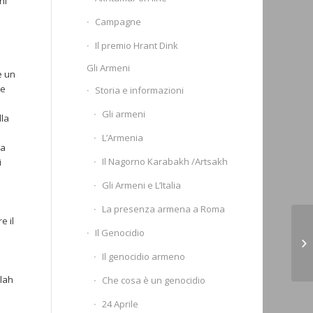
ni
Campagne
Il premio Hrant Dink
Gli Armeni
e un
te
Storia e informazioni
Gli armeni
lla
L’Armenia
 a
Il Nagorno Karabakh /Artsakh
i
Gli Armeni e L’Italia
La presenza armena a Roma
e il
Ba
Il Genocidio
no
Il genocidio armeno
(A
llah
Che cosa è un genocidio
24 Aprile