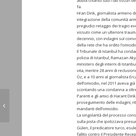
abbia chiarito tutti i lati oscuri
fa.
Hran Dink, giornalista armeno di
integrazione della comunità arme
pregiudizi retaggio dei tragici e
vissuto come un ulteriore traum
decennio, con indagini sul coinvo
della rete che ha ordito l’omici
Il Tribunale di Istanbul ha conda
polizia di Istanbul, Ramazan Akyu
ministero degli interni di Ista
vita, mentre 28 anni di reclusio
Oz, e a 10 anni al giornalista E
dell’omicidio, nel 2011 aveva gi
scontando una condanna a oltre 
Parenti e gli amici di Harant Din
APPELLO PER IL
proseguimento delle indagini, 
RILASCIO DEI
mandanti dell’omicidio.
PRIGIONIERI DI GUERRA
La singolarità del processo consis
E DEI CIVILI ARMENI
sulla pista che ipotizzava presun
Gülen, il predicatore turco, esul
fallito contro il Presidente Recep