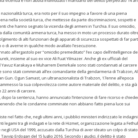
 della vicenda e non abbia individuato i mandanti del delitto perpetrato 14 an
 nazionalità turca, era noto per il suo impegno a favore di una piena
na nella società turca, che mettesse da parte discriminazioni, sospetti e
venti che hanno segnato la vicenda degli armeni in Turchia. Il suo omicidio,
a dalla comunità armena turca, ha messo in moto un processo durato oltr
lgimento di alti funzionari degli apparati di sicurezza sospettati di far par
dio o di averne in qualche modo avallato l’esecuzione.
nnato all’ergastolo per “omicidio premeditato” l’ex capo dell’intelligence de
rek, insieme al suo ex vice Ali Fuat Yilmazer. Anche gli ex ufficiali del
nbul Yavuz Karakaya e Muharrem Demirkale sono stati condannati al carcere
ne sono stati comminati all’ex comandante della gendarmeria di Trabzon, Al
rcan Gun. Ogun Samast, un ultranazionalista di Trabzon, 17enne all’epoca
à ammesso la sua colpevolezza come autore materiale del delitto, e sta già
22 anni di carcere.
k, dopo la sentenza, hanno annunciato l’intenzione di fare ricorso e chieder
ritenendo che le condanne comminate non abbiano fatto piena luce sui
te nel fatto che, negli ultimi anni, i pubblici ministeri indirizzato le indagini
ti legami tra gli indagati e la rete di Hizmet, organizzazione legata a Fethu
e negli USA del 1999, accusato dalla Turchia di aver ideato un colpo di stato
 Tayyip Erdogan del 15 luglio 2016. Secondo i giudici, il delitto è stato