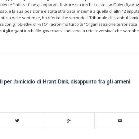
len e “infiltrati” negli apparati di sicurezza turchi. Lo stesso Gülen figura
sso, e la sua posizione è stata stralciata, insieme a quella di altri 12 imputati
otizia delle sentenze, ha riferito che secondo il Tribunale di Istanbul l’omic
a con gli obiettivi di FETÖ” (acronimo turco di “Organizzazione terroristica
cui gli organi turchi filo-governativi indicano la rete “eversiva” che sarebbe
i per l’omicidio di Hrant Dink, disappunto fra gli armeni