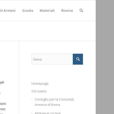
li Armeni
Scuola
Materiali
Risorse
ali
Homepage
Chi siamo
e
Consiglio per la Comunità
ioni
Armena di Roma
 non
Akhtamar on line