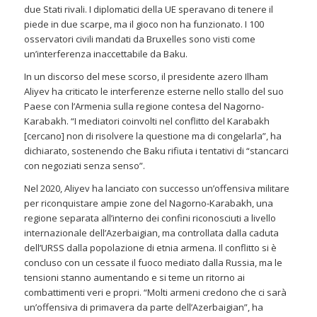
due Stati rivali. I diplomatici della UE speravano di tenere il
piede in due scarpe, ma il gioco non ha funzionato. I 100
osservatori civili mandati da Bruxelles sono visti come
un’interferenza inaccettabile da Baku.
In un discorso del mese scorso, il presidente azero Ilham
Aliyev ha criticato le interferenze esterne nello stallo del suo
Paese con l’Armenia sulla regione contesa del Nagorno-
Karabakh. “I mediatori coinvolti nel conflitto del Karabakh
[cercano] non di risolvere la questione ma di congelarla”, ha
dichiarato, sostenendo che Baku rifiuta i tentativi di “stancarci
con negoziati senza senso”.
Nel 2020, Aliyev ha lanciato con successo un’offensiva militare
per riconquistare ampie zone del Nagorno-Karabakh, una
regione separata all’interno dei confini riconosciuti a livello
internazionale dell’Azerbaigian, ma controllata dalla caduta
dell’URSS dalla popolazione di etnia armena. Il conflitto si è
concluso con un cessate il fuoco mediato dalla Russia, ma le
tensioni stanno aumentando e si teme un ritorno ai
combattimenti veri e propri. “Molti armeni credono che ci sarà
un’offensiva di primavera da parte dell’Azerbaigian”, ha