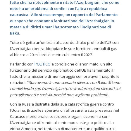
fatto che ha notevolmente irritato l’Azerbaigian, che come
noto ha un problema di confini con l’altra repubblica
caucasica.
Allo stesso tempo, un rapporto del Parlamento
europeo che condanna la situazione dell’Azerbaigian in
materia di diritti umani ha scatenato l’indignazione di
Baku.
Tutto ciò getta un’ombra sull’accordo di alto profilo dell’UE con
l’Azerbaigian per raddoppiare le sue forniture annuali di gas
al blocco a 20 miliardi di metri cubi entro il 2027.
Parlando con
POLITICO
a condizione di anonimato, un alto
funzionario del servizio diplomatico dell’UE ha lamentato il
fatto che la missione di monitoraggio sembra aver inasprito le
relazioni. “
Speravamo in uno scenario diverso con Baku. Stiamo
condividendo con l’Azerbaigian tutte le informazioni rilevanti sui
pattugliamenti e così via, perché non vogliamo problemi
“.
Con la Russia distratta dalla sua catastrofica guerra contro
l’Ucraina, Bruxelles sperava di rafforzare la sua presenza nel
Caucaso meridionale, costruendo legami economici con
l’Azerbaigian e offrendo al contempo sostegno politico alla
vicina Armenia, nel tentativo di mantenere un equilibrio tra i