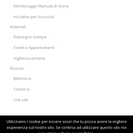
Monitoraggio Manuali di Storia
Iniziative per la scuola
Materiali
Rassegna stampa
Eventi e Appuntamenti
Vigilanza armena
Risorse
Biblioteca
Cineteca
Link utili
Utilizziamo i cookie per essere sicuri che tu possa avere la migliore
esperienza sul nostro sito. Se continui ad utilizzare questo sito noi