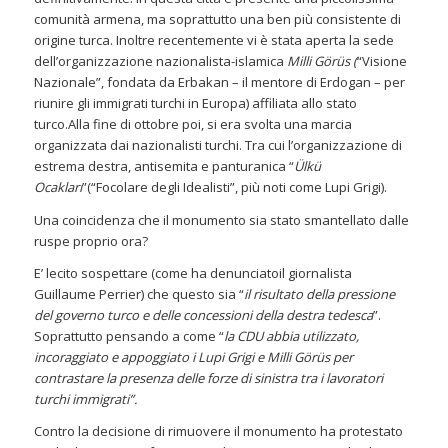
comunità armena, ma soprattutto una ben più consistente di
origine turca. Inoltre recentemente vi è stata aperta la sede
dell’organizzazione nazionalista-islamica
Milli Görüs (
“Visione
Nazionale”, fondata da Erbakan – il mentore di Erdogan – per
riunire gli immigrati turchi in Europa) affiliata allo stato
turco.Alla fine di ottobre poi, si era svolta una marcia
organizzata dai nazionalisti turchi. Tra cui l’organizzazione di
estrema destra, antisemita e panturanica “
Ülkü
Ocakları
”(“Focolare degli Idealisti”, più noti come Lupi Grigi).
Una coincidenza che il monumento sia stato smantellato dalle
ruspe proprio ora?
E’ lecito sospettare (come ha denunciatoil giornalista
Guillaume Perrier) che questo sia “
il risultato della pressione
del governo turco e delle concessioni della destra tedesca
”.
Soprattutto pensando a come “
la CDU abbia utilizzato,
incoraggiato e appoggiato i Lupi Grigi e Milli Görüs per
contrastare la presenza delle forze di sinistra tra i lavoratori
turchi immigrati”.
Contro la decisione di rimuovere il monumento ha protestato