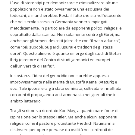
L’uso di stereotipi per demonizzare e criminalizzare alcune
popolazioni non è stato ovviamente una esclusiva dei
tedeschi, ci mancherebbe. Resta il fatto che sia nell’ottocento
che nel secolo scorso in Germania vennero impiegati
metodicamente. In particolare da esponenti politici, religiosi e
soprattutto dalla stampa. Non solamente contro gli Ebrei, ma
anche per gli Armeni descritti (oltre che con “il naso adunco”)
come “più subdoli, bugiardi, usurai e traditori degli stessi
ebrei”. Questo almeno è quanto emerge dagli studi di Stefan
Ihrig (direttore del Centro di studi germanici ed europei
dell’Università di Haifa)*.
In sostanza l’idea del genocidio non sarebbe apparsa
improvvisamente nella mente di Mustafà Kemal (Ataturk) e
soci. Tale ipotesi era già stata seminata, coltivata e innaffiata
con anni di propaganda anti-armena sia nei giornali che in
ambito letterario.
Tra gli scrittori va ricordato Karl May, a quanto pare fonte di
ispirazione per lo stesso Hitler. Ma anche alcuni esponenti
religiosi come il pastore protestante Friedrich Naumann si
distinsero per opere pervase da ostilità nei confronti del