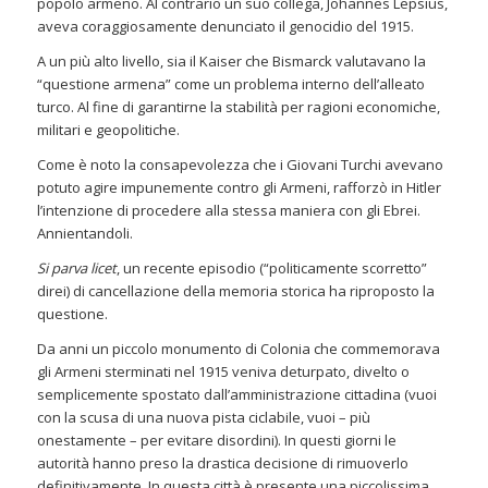
popolo armeno. Al contrario un suo collega, Johannes Lepsius,
aveva coraggiosamente denunciato il genocidio del 1915.
A un più alto livello, sia il Kaiser che Bismarck valutavano la
“questione armena” come un problema interno dell’alleato
turco. Al fine di garantirne la stabilità per ragioni economiche,
militari e geopolitiche.
Come è noto la consapevolezza che i Giovani Turchi avevano
potuto agire impunemente contro gli Armeni, rafforzò in Hitler
l’intenzione di procedere alla stessa maniera con gli Ebrei.
Annientandoli.
Si parva licet
, un recente episodio (“politicamente scorretto”
direi) di cancellazione della memoria storica ha riproposto la
questione.
Da anni un piccolo monumento di Colonia che commemorava
gli Armeni sterminati nel 1915 veniva deturpato, divelto o
semplicemente spostato dall’amministrazione cittadina (vuoi
con la scusa di una nuova pista ciclabile, vuoi – più
onestamente – per evitare disordini). In questi giorni le
autorità hanno preso la drastica decisione di rimuoverlo
definitivamente. In questa città è presente una piccolissima