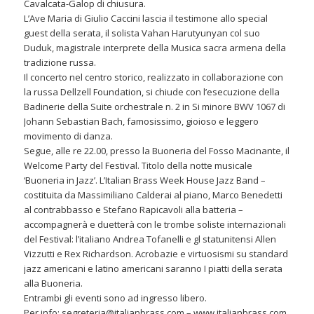
Cavalcata-Galop di chiusura.
L’Ave Maria di Giulio Caccini lascia il testimone allo special
guest della serata, il solista Vahan Harutyunyan col suo
Duduk, magistrale interprete della Musica sacra armena della
tradizione russa.
Il concerto nel centro storico, realizzato in collaborazione con
la russa Dellzell Foundation, si chiude con l’esecuzione della
Badinerie della Suite orchestrale n. 2 in Si minore BWV 1067 di
Johann Sebastian Bach, famosissimo, gioioso e leggero
movimento di danza.
Segue, alle re 22.00, presso la Buoneria del Fosso Macinante, il
Welcome Party del Festival. Titolo della notte musicale
‘Buoneria in Jazz’. L’Italian Brass Week House Jazz Band –
costituita da Massimiliano Calderai al piano, Marco Benedetti
al contrabbasso e Stefano Rapicavoli alla batteria –
accompagnerà e duetterà con le trombe soliste internazionali
del Festival: l’italiano Andrea Tofanelli e gl statunitensi Allen
Vizzutti e Rex Richardson. Acrobazie e virtuosismi su standard
jazz americani e latino americani saranno I piatti della serata
alla Buoneria.
Entrambi gli eventi sono ad ingresso libero.
Per info: segreteria@italianbrass.com – www.italianbrass.com