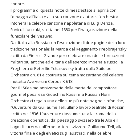
sonore.
Il programma di questa notte di mezz’estate si aprirà con
l’omaggio all’Italia e alla sua canzone d’autore. L’orchestra
intonerà la celebre canzone napoletana di Luigi Denza,
Funiculì funiculà, scritta nel 1880 per l’inaugurazione della
funicolare del Vesuvio.
Dall’Italia alla Russia con l’esecuzione di due pagine della loro
tradizione nazionale: la Marcia del Reggimento Preobrajensky
scritta da Pietro il Grande per celebrare una delle formazioni
militari più antiche ed elitarie dell’esercito imperiale russo; la
Preghiera di Peter Ilic Tchaikovsky tratta dalla Suite per
Orchestra op. 61 e costruita sul tema mozartiano del celebre
mottetto Ave verum Corpus K 618.
Per il 150esimo anniversario della morte del compositore
gourmet pesarese Gioachino Rossini la Russian Horn
Orchestra ci regala una delle sue più note pagine sinfoniche,
l’Ouverture da Guillaume Tell, ultimo lavoro teatrale di Rossini,
scritto nel 1836. L’ouverture riassume tutta la trama della
creazione operistica, dal paesaggio svizzero tra le Alpi e il
Lago di Lucerna, all’eroe arciere svizzero Guillaume Tell, alla
vittoria finale degli elvetici sugli austriaci, nella celebre