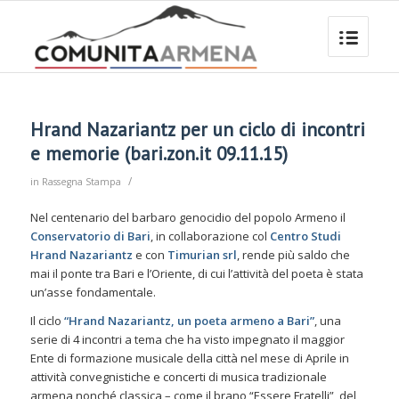
Hrand Nazariantz per un ciclo di incontri
e memorie (bari.zon.it 09.11.15)
/
in
Rassegna Stampa
Nel centenario del barbaro genocidio del popolo Armeno il
Conservatorio di Bari
, in collaborazione col
Centro Studi
Hrand Nazariantz
e con
Timurian srl
, rende più saldo che
mai il ponte tra Bari e l’Oriente, di cui l’attività del poeta è stata
un’asse fondamentale.
Il ciclo
“Hrand Nazariantz, un poeta armeno a Bari”
, una
serie di 4 incontri a tema che ha visto impegnato il maggior
Ente di formazione musicale della città nel mese di Aprile in
attività convegnistiche e concerti di musica tradizionale
armena nonché classica – come il brano “Essere Fratelli”, del