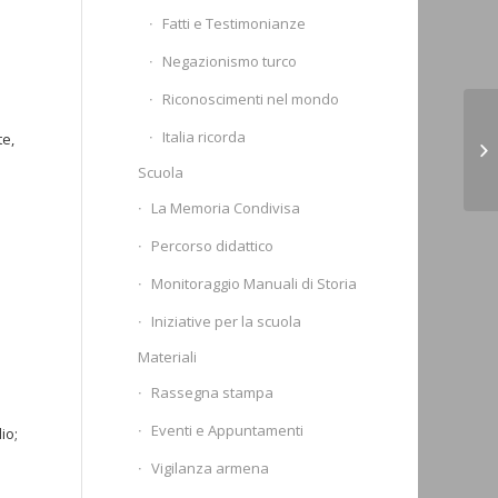
Fatti e Testimonianze
Negazionismo turco
Riconoscimenti nel mondo
Un
Italia ricorda
te,
oc
Scuola
me
La Memoria Condivisa
Percorso didattico
Monitoraggio Manuali di Storia
Iniziative per la scuola
Materiali
Rassegna stampa
Eventi e Appuntamenti
io;
Vigilanza armena