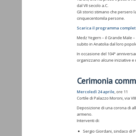
dal VII secolo a.C.
Gli storici stimano che persero l
cinquecentomila persone.
Scarica il programma completo 
Medz Yegern – il Grande Male – 
subito in Anatolia dal loro popolo,
In occasione del 104° anniversari
organizzano alcune iniziative 
Cerimonia comm
Mercoledì 24 aprile
, ore 11
Cortile di Palazzo Moroni, via VII
Deposizione di una corona di allo
armeno.
Interventi di:
Sergio Giordani, sindaco di 