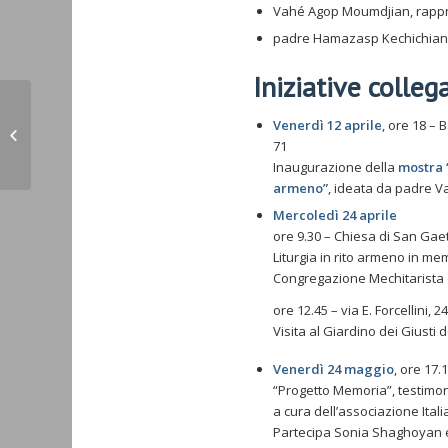
Vahé Agop Moumdjian, rappre
padre Hamazasp Kechichian, 
Iniziative colleg
Il caso-Armenia nelle scuole di
Venerdì 12 aprile
, ore 18 – 
Pordenone (Il Friuli.it 11.04.19)
71
Inaugurazione della
mostra 
armeno”
, ideata da padre 
Mercoledì 24 aprile
ore 9.30 – Chiesa di San Gaet
Liturgia in rito armeno in mem
Congregazione Mechitarista 
ore 12.45 – via E. Forcellini, 24
Visita al Giardino dei Giusti 
Venerdì 24 maggio
, ore 17.
“Progetto Memoria”, testimoni
a cura dell’associazione Ital
Partecipa Sonia Shaghoyan e