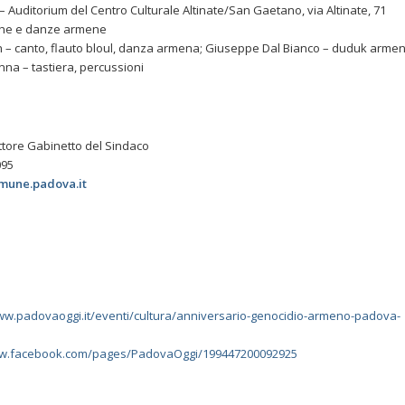
 – Auditorium del Centro Culturale Altinate/San Gaetano, via Altinate, 71
che e danze armene
– canto, flauto bloul, danza armena; Giuseppe Dal Bianco – duduk armen
nna – tastiera, percussioni
ettore Gabinetto del Sindaco
095
mune.padova.it
ww.padovaoggi.it/eventi/cultura/anniversario-genocidio-armeno-padova-
ww.facebook.com/pages/PadovaOggi/199447200092925