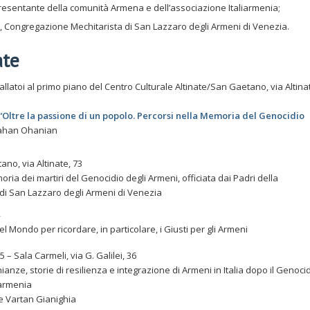
sentante della comunità Armena e dell’associazione Italiarmenia;
Congregazione Mechitarista di San Lazzaro degli Armeni di Venezia.
ate
Ballatoi al primo piano del Centro Culturale Altinate/San Gaetano, via Altina
“Oltre la passione di un popolo. Percorsi nella Memoria del Genocidio
Vahan Ohanian
ano, via Altinate, 73
oria dei martiri del Genocidio degli Armeni, officiata dai Padri della
di San Lazzaro degli Armeni di Venezia
del Mondo per ricordare, in particolare, i Giusti per gli Armeni
15 – Sala Carmeli, via G. Galilei, 36
anze, storie di resilienza e integrazione di Armeni in Italia dopo il Genocid
iarmenia
 Vartan Gianighia