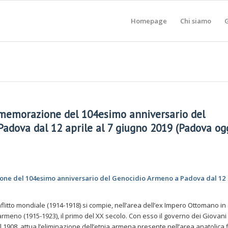
Homepage
Chi siamo
G
mmemorazione del 104esimo anniversario del
adova dal 12 aprile al 7 giugno 2019 (Padova og
one del 104esimo anniversario del Genocidio Armeno a Padova dal 12
flitto mondiale (1914-1918) si compie, nell’area dell’ex Impero Ottomano in
 armeno (1915-1923), il primo del XX secolo. Con esso il governo dei Giovani
l 1908, attua l’eliminazione dell’etnia armena presente nell’area anatolica 