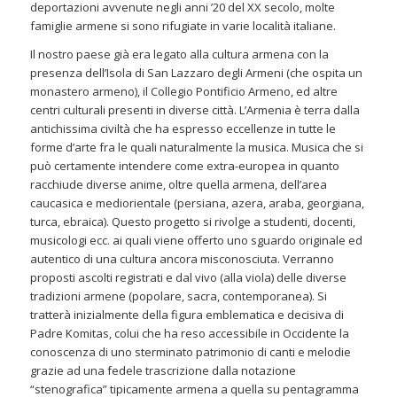
deportazioni avvenute negli anni ’20 del XX secolo, molte
famiglie armene si sono rifugiate in varie località italiane.
Il nostro paese già era legato alla cultura armena con la
presenza dell’Isola di San Lazzaro degli Armeni (che ospita un
monastero armeno), il Collegio Pontificio Armeno, ed altre
centri culturali presenti in diverse città. L’Armenia è terra dalla
antichissima civiltà che ha espresso eccellenze in tutte le
forme d’arte fra le quali naturalmente la musica. Musica che si
può certamente intendere come extra-europea in quanto
racchiude diverse anime, oltre quella armena, dell’area
caucasica e mediorientale (persiana, azera, araba, georgiana,
turca, ebraica). Questo progetto si rivolge a studenti, docenti,
musicologi ecc. ai quali viene offerto uno sguardo originale ed
autentico di una cultura ancora misconosciuta. Verranno
proposti ascolti registrati e dal vivo (alla viola) delle diverse
tradizioni armene (popolare, sacra, contemporanea). Si
tratterà inizialmente della figura emblematica e decisiva di
Padre Komitas, colui che ha reso accessibile in Occidente la
conoscenza di uno sterminato patrimonio di canti e melodie
grazie ad una fedele trascrizione dalla notazione
“stenografica” tipicamente armena a quella su pentagramma