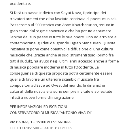
occidentale.
Si farà un passo indietro con Sayat Nova, il principe dei
trovatori armeni che ci ha lasciato centinaia di poemi musicali.
Passeremo al ‘900 storico con Aram Khatchaturian, tenuto in
gran conto dal regime sovietico e che ha potuto esprimere
l’anima del suo paese in tutte le sue opere. Fino ad arrivare ai
contemporanei guidati dal grande Tigran Mansurian. Questa
iniziativa si pone come obiettivo la diffusione di una cultura
musicale che, grazie anche ai suoi strumenti tipici (primo fra
tutti il duduk), ha avuto negli ultimi anni accesso anche a forme
di musica popolare moderna in tutto l’Occidente. La
conseguenza di questa proposta potrà certamente essere
quella di favorire un ulteriore scambio musicale fra
compositori ad Est e ad Ovest del mondo: le dinamiche
culturali della nostra era sono sempre invitate e sollecitate
infatti a nuove forme di integrazione.
PER INFORMAZIONI ED ISCRIZIONI
CONSERVATORIO DI MUSICA “ANTONIO VIVALDI”
VIA PARMA, 1 – 15100 ALESSANDRIA
TEL. 0131/051500 – FAX 0131/325336