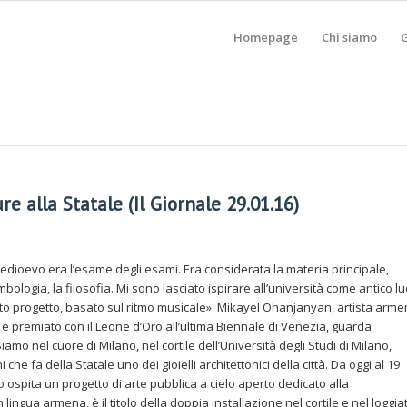
Homepage
Chi siamo
G
re alla Statale (Il Giornale 29.01.16)
ioevo era l’esame degli esami. Era considerata la materia principale,
bologia, la filosofia. Mi sono lasciato ispirare all’università come antico l
to progetto, basato sul ritmo musicale». Mikayel Ohanjanyan, artista arm
i e premiato con il Leone d’Oro all’ultima Biennale di Venezia, guarda
iamo nel cuore di Milano, nel cortile dell’Università degli Studi di Milano,
 che fa della Statale uno dei gioielli architettonici della città. Da oggi al 19
 ospita un progetto di arte pubblica a cielo aperto dedicato alla
lingua armena, è il titolo della doppia installazione nel cortile e nel loggia