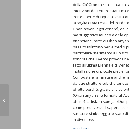
della Ca’ Granda realizzata dall’
intenzioni del rettore Gianluca Va
Porte aperte dunque ai visitatori
la soglia di via Festa del Perdon
Ohanjanyan: ogni venerdì, dalle 
ma suggestivo museo a cielo aper
attenzione, l’arte di Ohanjanyan:
basalto utilizzato per le tredici 
particolare riferimento a un sito
sonorità che il vento provoca n
fatto all’ultima Biennale di Vene
installazione di piccole pietre 
Composta e raffinata è anche l’ins
da due strutture cubiche tenute 
effetto perché, grazie alla color
Nagorno-Karabakh: se è il Consiglio
(Ohanjanyan si è formato all’Acc
d’Europa a complicare le cose…
atelier) l’artista ci spiega: «Dur
(Notizie...
come porta verso il sapere, come
strutture simboleggia lo stato 
in divenire».
Vai al sito