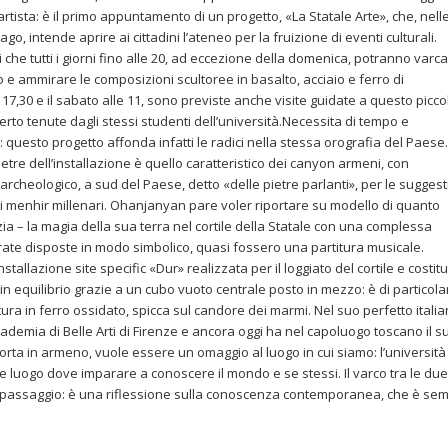
artista: è il primo appuntamento di un progetto, «La Statale Arte», che, nell
go, intende aprire ai cittadini l’ateneo per la fruizione di eventi culturali.
 che tutti i giorni fino alle 20, ad eccezione della domenica, potranno varc
o e ammirare le composizioni scultoree in basalto, acciaio e ferro di
17,30 e il sabato alle 11, sono previste anche visite guidate a questo picco
to tenute dagli stessi studenti dell’università.Necessita di tempo e
 questo progetto affonda infatti le radici nella stessa orografia del Paese. 
pietre dell’installazione è quello caratteristico dei canyon armeni, con
 archeologico, a sud del Paese, detto «delle pietre parlanti», per le suggest
ei menhir millenari. Ohanjanyan pare voler riportare su modello di quanto
zia – la magia della sua terra nel cortile della Statale con una complessa
forate disposte in modo simbolico, quasi fossero una partitura musicale.
tallazione site specific «Dur» realizzata per il loggiato del cortile e costitu
in equilibrio grazie a un cubo vuoto centrale posto in mezzo: è di particola
itura in ferro ossidato, spicca sul candore dei marmi. Nel suo perfetto itali
ademia di Belle Arti di Firenze e ancora oggi ha nel capoluogo toscano il s
, porta in armeno, vuole essere un omaggio al luogo in cui siamo: l’università
 luogo dove imparare a conoscere il mondo e se stessi. Il varco tra le due
di passaggio: è una riflessione sulla conoscenza contemporanea, che è se