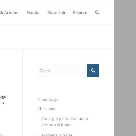
li Armeni
Scuola
Materiali
Risorse
uogo
Homepage
eno
Chi siamo
Consiglio per la Comunità
Armena di Roma
to
Akhtamar on line