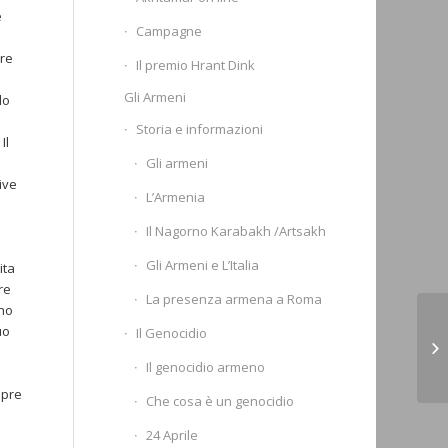
e
Campagne
are
Il premio Hrant Dink
Gli Armeni
lo
Storia e informazioni
Il
Gli armeni
ive
L’Armenia
Il Nagorno Karabakh /Artsakh
Gli Armeni e L’Italia
ita
re
La presenza armena a Roma
ano
uo
Il Genocidio
PA
Ar
Il genocidio armeno
mpre
Che cosa è un genocidio
24 Aprile