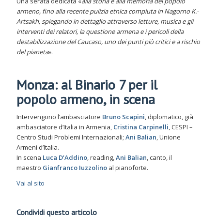
Una serata dedicata «
alla storia e alla memoria del popolo
armeno, fino alla recente pulizia etnica compiuta in Nagorno K.-
Artsakh, spiegando in dettaglio attraverso letture, musica e gli
interventi dei relatori, la questione armena e i pericoli della
destabilizzazione del Caucaso, uno dei punti più critici e a rischio
del pianeta
».
Monza: al Binario 7 per il
popolo armeno, in scena
Intervengono l’ambasciatore
Bruno Scapini
, diplomatico, già
ambasciatore d’Italia in Armenia,
Cristina Carpinelli
, CESPI –
Centro Studi Problemi Internazionali;
Ani Balian
, Unione
Armeni d’Italia.
In scena
Luca D’Addino
, reading,
Ani Balian
, canto, il
maestro
Gianfranco Iuzzolino
al pianoforte.
Vai al sito
Condividi questo articolo