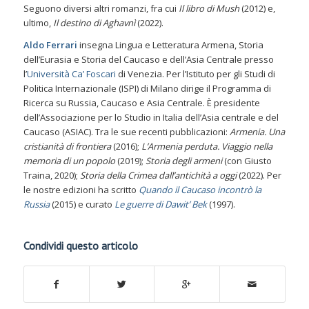
Seguono diversi altri romanzi, fra cui
Il libro di Mush
(2012) e,
ultimo,
Il destino di Aghavnì
(2022).
Aldo Ferrari
insegna Lingua e Letteratura Armena, Storia
dell’Eurasia e Storia del Caucaso e dell’Asia Centrale presso
l’
Università Ca’ Foscari
di Venezia. Per l’Istituto per gli Studi di
Politica Internazionale (ISPI) di Milano dirige il Programma di
Ricerca su Russia, Caucaso e Asia Centrale. È presidente
dell’Associazione per lo Studio in Italia dell’Asia centrale e del
Caucaso (ASIAC). Tra le sue recenti pubblicazioni:
Armenia. Una
cristianità di frontiera
(2016);
L’Armenia perduta. Viaggio nella
memoria di un popolo
(2019);
Storia degli armeni
(con Giusto
Traina, 2020);
Storia della Crimea dall’antichità a oggi
(2022). Per
le nostre edizioni ha scritto
Quando il Caucaso incontrò la
Russia
(2015) e curato
Le guerre di Dawit’ Bek
(1997).
Condividi questo articolo