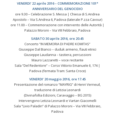
VENERDI’ 22 aprile 2016 – COMMEMORAZIONE 101°
ANNIVERSARIO DEL GENOCIDIO
ore 9.30 – Celebrazione S. Messa | Chiesa di S.Andrea
Apostolo – Via S.Andrea 6, Padova (laterale P.zza Cavour)
ore 11.00 – Commemorazione con intervento delle Autorità |
Palazzo Moroni – Via VIII Febbraio, Padova
SABATO 30 aprile 2016, ore 20.45
Concerto “IN MEMORIA DI PADRE KOMITAS”
Giuseppe Dal Bianco – duduk armeno, flauti etnici
Giuseppe Laudanna – tastiera, percussioni
Mauro Lazzaretti – voce recitante
Sala “Del Redentore” – Corso Vittorio Emanuele II, 174 |
Padova (fermata Tram: Santa Croce)
VENERDI’ 20 maggio 2016, ore 17.45
Presentazione del romanzo “MAYRIG” di Henri Verneuil,
traduzione di Letizia Leonardi
(Divinafollia Edizioni, Caravaggio – BG 2015)
Intervengono Letizia Leonardi e Vartan Giacomelli
Sala “Livio Paladin” di Palazzo Moroni – Via VIII Febbraio,
Padova