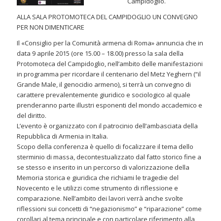
Campidoglio.
ALLA SALA PROTOMOTECA DEL CAMPIDOGLIO UN CONVEGNO
PER NON DIMENTICARE
Il «Consiglio per la Comunità armena di Roma» annuncia che in
data 9 aprile 2015 (ore 15.00 – 18.00) presso la sala della
Protomoteca del Campidoglio, nell’ambito delle manifestazioni
in programma per ricordare il centenario del Metz Yeghern (“il
Grande Male, il genocidio armeno), si terrà un convegno di
carattere prevalentemente giuridico e sociologico al quale
prenderanno parte illustri esponenti del mondo accademico e
del diritto.
L’evento è organizzato con il patrocinio dell’ambasciata della
Repubblica di Armenia in Italia.
Scopo della conferenza è quello di focalizzare il tema dello
sterminio di massa, decontestualizzato dal fatto storico fine a
se stesso e inserito in un percorso di valorizzazione della
Memoria storica e giuridica che richiami le tragedie del
Novecento e le utilizzi come strumento di riflessione e
comparazione. Nell’ambito dei lavori verrà anche svolte
riflessioni sui concetti di “negazionismo” e “riparazione” come
corollari al tema principale e con particolare riferimento alla