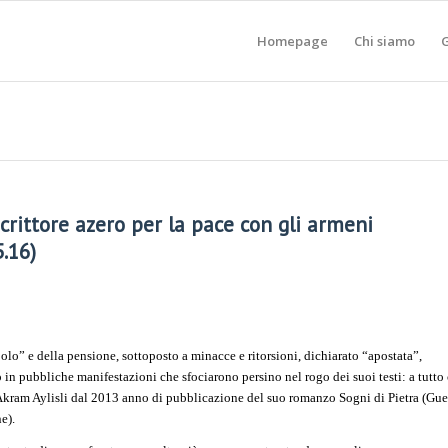
Homepage
Chi siamo
G
scrittore azero per la pace con gli armeni
5.16)
polo” e della pensione, sottoposto a minacce e ritorsioni, dichiarato “apostata”,
 in pubbliche manifestazioni che sfociarono persino nel rogo dei suoi testi: a tutto
ì Akram Aylisli dal 2013 anno di pubblicazione del suo romanzo Sogni di Pietra (Gue
e).