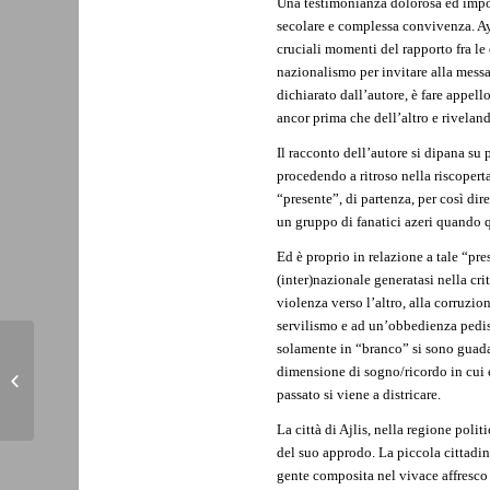
Una testimonianza dolorosa ed impor
secolare e complessa convivenza. Ayl
cruciali momenti del rapporto fra le
nazionalismo per invitare alla messa 
dichiarato dall’autore, è fare appello
ancor prima che dell’altro e rivelan
Il racconto dell’autore si dipana su
procedendo a ritroso nella riscoperta
“presente”, di partenza, per così dir
un gruppo di fanatici azeri quando 
Ed è proprio in relazione a tale “pre
(inter)nazionale generatasi nella cr
violenza verso l’altro, alla corruzio
servilismo e ad un’obbedienza pedis
solamente in “branco” si sono guadag
Orhan Pamuk: “In Turchia clima di
dimensione di sogno/ricordo in cui e
paura, il potere mette a tacere
passato si viene a districare.
oppositori...
La città di Ajlis, nella regione poli
del suo approdo. La piccola cittadin
gente composita nel vivace affresco d