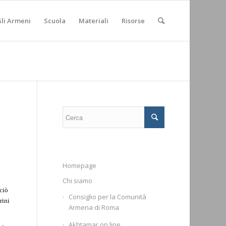
li Armeni
Scuola
Materiali
Risorse
Homepage
Chi siamo
 ciò
Consiglio per la Comunità
rini
Armena di Roma
Akhtamar on line