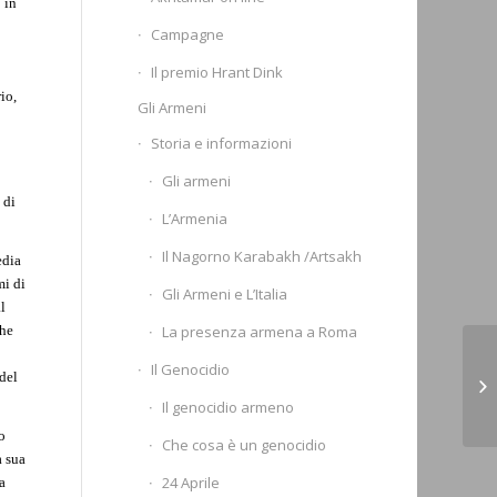
 in
Campagne
Il premio Hrant Dink
io,
Gli Armeni
Storia e informazioni
Gli armeni
 di
L’Armenia
Il Nagorno Karabakh /Artsakh
edia
mi di
Gli Armeni e L’Italia
l
La presenza armena a Roma
che
Si
Il Genocidio
del
ar
Il genocidio armeno
(R
o
Che cosa è un genocidio
a sua
24 Aprile
a