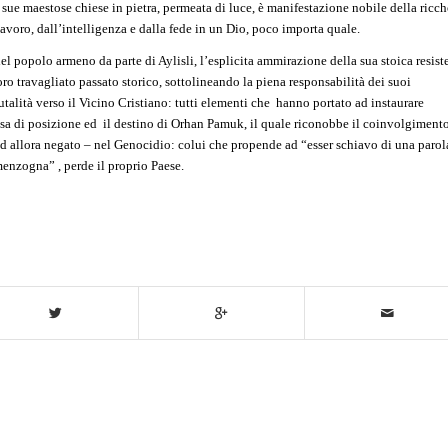
e sue maestose chiese in pietra, permeata di luce, è manifestazione nobile della ricc
lavoro, dall’intelligenza e dalla fede in un Dio, poco importa quale.
el popolo armeno da parte di Aylisli, l’esplicita ammirazione della sua stoica resist
ro travagliato passato storico, sottolineando la piena responsabilità dei suoi
utalità verso il Vicino Cristiano: tutti elementi che hanno portato ad instaurare
esa di posizione ed il destino di Orhan Pamuk, il quale riconobbe il coinvolgiment
d allora negato – nel Genocidio: colui che propende ad “esser schiavo di una parol
menzogna” , perde il proprio Paese.