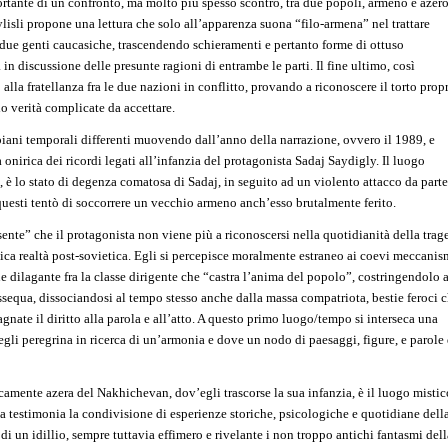
tante di un confronto, ma molto più spesso scontro, tra due popoli, armeno e azero
isli propone una lettura che solo all’apparenza suona “filo-armena” nel trattare
 due genti caucasiche, trascendendo schieramenti e pertanto forme di ottuso
in discussione delle presunte ragioni di entrambe le parti. Il fine ultimo, così
 alla fratellanza fra le due nazioni in conflitto, provando a riconoscere il torto propr
do verità complicate da accettare.
 piani temporali differenti muovendo dall’anno della narrazione, ovvero il 1989, e
 onirica dei ricordi legati all’infanzia del protagonista Sadaj Saydigly. Il luogo
e, è lo stato di degenza comatosa di Sadaj, in seguito ad un violento attacco da parte
questi tentò di soccorrere un vecchio armeno anch’esso brutalmente ferito.
sente” che il protagonista non viene più a riconoscersi nella quotidianità della trag
itica realtà post-sovietica. Egli si percepisce moralmente estraneo ai coevi meccanis
ne dilagante fra la classe dirigente che “castra l’anima del popolo”, costringendolo a
sequa, dissociandosi al tempo stesso anche dalla massa compatriota, bestie feroci 
nate il diritto alla parola e all’atto. A questo primo luogo/tempo si interseca una
gli peregrina in ricerca di un’armonia e dove un nodo di paesaggi, figure, e parole 
ticamente azera del Nakhichevan, dov’egli trascorse la sua infanzia, è il luogo mistic
a testimonia la condivisione di esperienze storiche, psicologiche e quotidiane dell
i un idillio, sempre tuttavia effimero e rivelante i non troppo antichi fantasmi dell