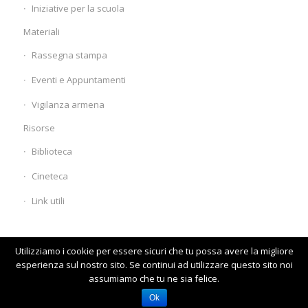
Iniziative per la scuola
Materiali
Rassegna stampa
Eventi e Appuntamenti
Vigilanza armena
Risorse
Biblioteca
Cineteca
Link utili
Utilizziamo i cookie per essere sicuri che tu possa avere la migliore
esperienza sul nostro sito. Se continui ad utilizzare questo sito noi
assumiamo che tu ne sia felice.
© www.comunitaarmena.it
Homepage
Visita il vecchio sito
Ok