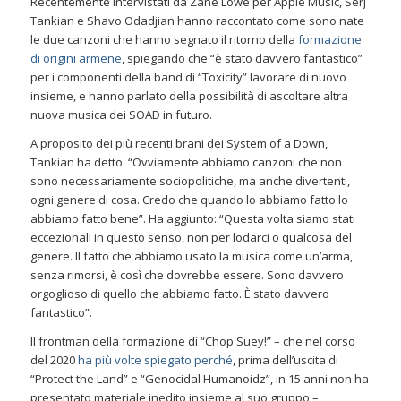
Recentemente intervistati da Zane Lowe per Apple Music, Serj
Tankian e Shavo Odadjian hanno raccontato come sono nate
le due canzoni che hanno segnato il ritorno della
formazione
di origini armene
, spiegando che “è stato davvero fantastico”
per i componenti della band di “Toxicity” lavorare di nuovo
insieme, e hanno parlato della possibilità di ascoltare altra
nuova musica dei SOAD in futuro.
A proposito dei più recenti brani dei System of a Down,
Tankian ha detto: “Ovviamente abbiamo canzoni che non
sono necessariamente sociopolitiche, ma anche divertenti,
ogni genere di cosa. Credo che quando lo abbiamo fatto lo
abbiamo fatto bene”. Ha aggiunto: “Questa volta siamo stati
eccezionali in questo senso, non per lodarci o qualcosa del
genere. Il fatto che abbiamo usato la musica come un’arma,
senza rimorsi, è così che dovrebbe essere. Sono davvero
orgoglioso di quello che abbiamo fatto. È stato davvero
fantastico”.
ll frontman della formazione di “Chop Suey!” – che nel corso
del 2020
ha più volte spiegato perché
, prima dell’uscita di
“Protect the Land” e “Genocidal Humanoidz”, in 15 anni non ha
presentato materiale inedito insieme al suo gruppo –