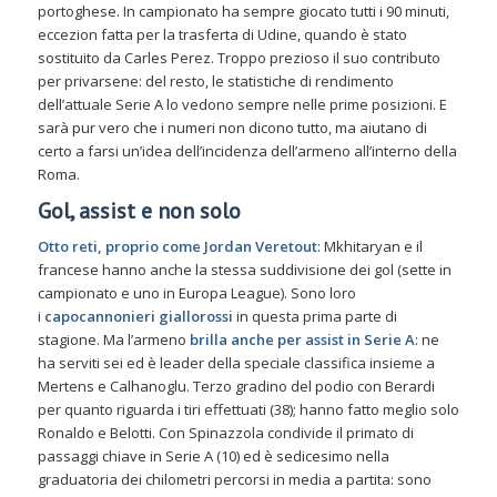
portoghese. In campionato ha sempre giocato tutti i 90 minuti,
eccezion fatta per la trasferta di Udine, quando è stato
sostituito da Carles Perez. Troppo prezioso il suo contributo
per privarsene: del resto, le statistiche di rendimento
dell’attuale Serie A lo vedono sempre nelle prime posizioni. E
sarà pur vero che i numeri non dicono tutto, ma aiutano di
certo a farsi un’idea dell’incidenza dell’armeno all’interno della
Roma.
Gol, assist e non solo
Otto reti, proprio come Jordan Veretout
: Mkhitaryan e il
francese hanno anche la stessa suddivisione dei gol (sette in
campionato e uno in Europa League). Sono loro
i
capocannonieri giallorossi
in questa prima parte di
stagione. Ma l’armeno
brilla anche per assist in Serie A
: ne
ha serviti sei ed è leader della speciale classifica insieme a
Mertens e Calhanoglu. Terzo gradino del podio con Berardi
per quanto riguarda i tiri effettuati (38); hanno fatto meglio solo
Ronaldo e Belotti. Con Spinazzola condivide il primato di
passaggi chiave in Serie A (10) ed è sedicesimo nella
graduatoria dei chilometri percorsi in media a partita: sono