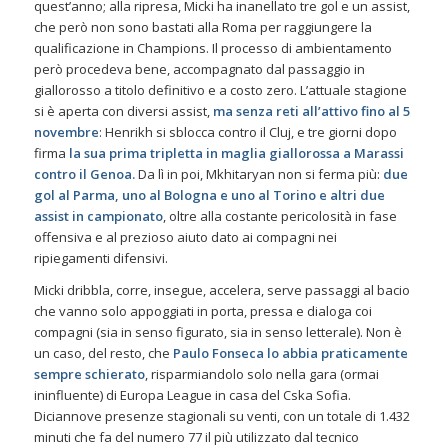
quest’anno; alla ripresa, Micki ha inanellato tre gol e un assist,
che però non sono bastati alla Roma per raggiungere la
qualificazione in Champions. Il processo di ambientamento
però procedeva bene, accompagnato dal passaggio in
giallorosso a titolo definitivo e a costo zero. L’attuale stagione
si è aperta con diversi assist,
ma senza reti all’attivo fino al 5
novembre
: Henrikh si sblocca contro il Cluj, e tre giorni dopo
firma
la sua prima tripletta in maglia giallorossa a Marassi
contro il Genoa.
Da lì in poi, Mkhitaryan non si ferma più:
due
gol al Parma, uno al Bologna e uno al Torino e altri due
assist in campionato
, oltre alla costante pericolosità in fase
offensiva e al prezioso aiuto dato ai compagni nei
ripiegamenti difensivi.
Micki dribbla, corre, insegue, accelera, serve passaggi al bacio
che vanno solo appoggiati in porta, pressa e dialoga coi
compagni (sia in senso figurato, sia in senso letterale). Non è
un caso, del resto, che
Paulo Fonseca lo abbia praticamente
sempre schierato
, risparmiandolo solo nella gara (ormai
ininfluente) di Europa League in casa del Cska Sofia.
Diciannove presenze stagionali su venti, con un totale di 1.432
minuti che fa del numero 77 il più utilizzato dal tecnico