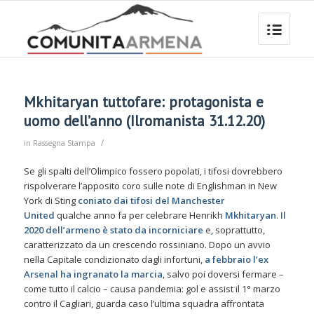
Mkhitaryan tuttofare: protagonista e
uomo dell’anno (Ilromanista 31.12.20)
/
in
Rassegna Stampa
Se gli spalti dell’Olimpico fossero popolati, i tifosi dovrebbero
rispolverare l’apposito coro sulle note di Englishman in New
York di Sting
coniato dai tifosi del Manchester
United
qualche anno fa per celebrare Henrikh
Mkhitaryan
.
Il
2020 dell’armeno è stato da incorniciare
e, soprattutto,
caratterizzato da un crescendo rossiniano. Dopo un avvio
nella Capitale condizionato dagli infortuni,
a febbraio l’ex
Arsenal ha ingranato la marcia
, salvo poi doversi fermare –
come tutto il calcio – causa pandemia: gol e assist il 1° marzo
contro il Cagliari, guarda caso l’ultima squadra affrontata