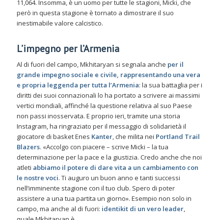
11,064. Insomma, è un uomo per tutte le stagioni, Micki, che
però in questa stagione è tornato a dimostrare il suo
inestimabile valore calcistico.
L’impegno per l’Armenia
Al di fuori del campo, Mkhitaryan si segnala anche
per il
grande impegno sociale e civile, rappresentando una vera
e propria leggenda per tutta l’Armenia
: la sua battaglia per i
diritti dei suoi connazionali lo ha portato a scrivere ai massimi
vertici mondiali, affinché la questione relativa al suo Paese
non passi inosservata. E proprio ieri, tramite una storia
Instagram, ha ringraziato per il messaggio di solidarietà il
giocatore di basket Enes
Kanter
, che milita nei
Portland Trail
Blazers
. «Accolgo con piacere – scrive Micki – la tua
determinazione per la pace e la giustizia. Credo anche che noi
atleti
abbiamo il potere di dare vita a un cambiamento con
le nostre voci
. Ti auguro un buon anno e tanti successi
nell’imminente stagione con il tuo club. Spero di poter
assistere a una tua partita un giorno». Esempio non solo in
campo, ma anche al di fuori:
identikit di un vero leader
,
quale Mkhitaryan è.