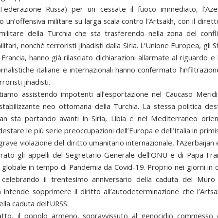
Federazione Russa) per un cessate il fuoco immediato, l’Aze
un’offensiva militare su larga scala contro l’Artsakh, con il dire
 militare della Turchia che sta trasferendo nella zona del confl
ilitari, nonché terroristi jihadisti dalla Siria. L’Unione Europea, gli St
 Francia, hanno già rilasciato dichiarazioni allarmate al riguardo e l
rnalistiche italiane e internazionali hanno confermato l’infiltrazio
roristi jihadisti.
stiamo assistendo impotenti all’esportazione nel Caucaso Meridi
estabilizzante neo ottomana della Turchia. La stessa politica dest
n sta portando avanti in Siria, Libia e nel Mediterraneo orie
stare le più serie preoccupazioni dell’Europa e dell’Italia in primis
grave violazione del diritto umanitario internazionale, l’Azerbaijan 
rato gli appelli del Segretario Generale dell’ONU e di Papa Fr
 globale in tempo di Pandemia da Covid-19. Proprio nei giorni in c
 celebrando il trentesimo anniversario della caduta del Muro 
n intende sopprimere il diritto all’autodeterminazione che l’Arts
lla caduta dell’URSS.
atto, il popolo armeno, sopravvissuto al genocidio commesso 