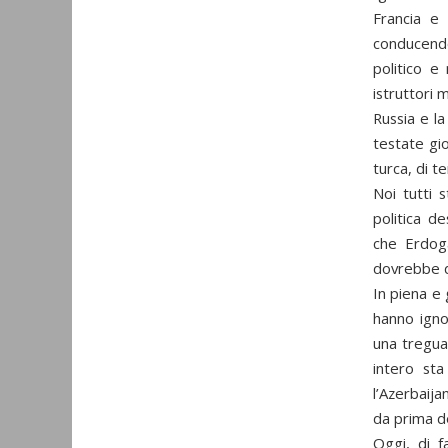
Francia e 
conducendo 
politico e
istruttori m
Russia e la
testate gio
turca, di ter
Noi tutti 
politica d
che Erdoga
dovrebbe de
In piena e 
hanno igno
una tregua
intero sta
l’Azerbaija
da prima de
Oggi, di f