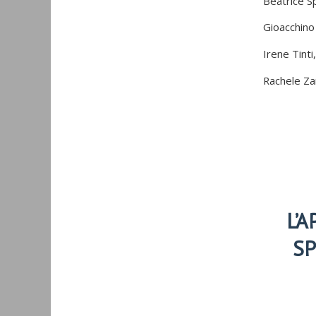
Beatrice S
Gioacchino 
Irene Tint
Rachele Za
L’
SP