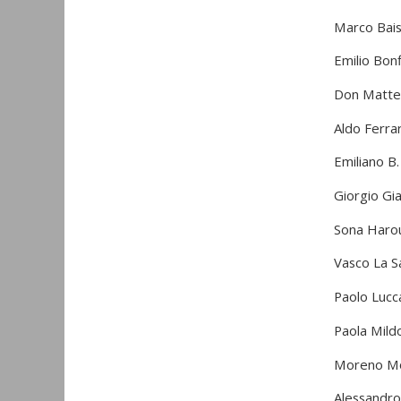
Marco Bais,
Emilio Bon
Don Matteo 
Aldo Ferrar
Emiliano B.
Giorgio Gi
Sona Harou
Vasco La Sa
Paolo Lucca
Paola Mildo
Moreno Mo
Alessandro