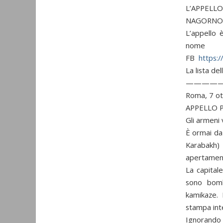
L’APPELLO
NAGORNO 
L’appello 
nome n
FB
https:
La lista de
————
Roma, 7 o
APPELLO P
Gli armeni 
È ormai da
Karabakh) 
apertament
La capitale
sono bomb
kamikaze. 
stampa inte
Ignorando g