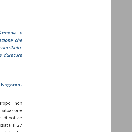
n Armenia e
razione che
contribuire
ce duratura
l Nagorno-
uropei, non
 situazione
 di notizie
ziata il 27