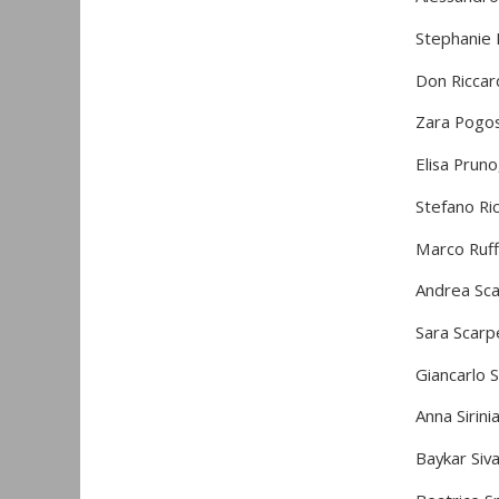
Stephanie 
Don Ricca
Zara Pogoss
Elisa Pruno
Stefano Ric
Marco Ruffi
Andrea Scal
Sara Scarpe
Giancarlo S
Anna Sirin
Baykar Siva