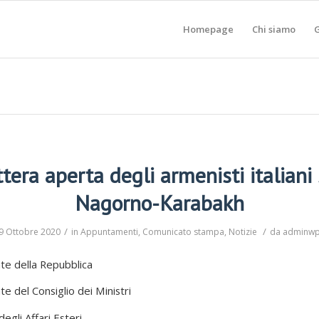
Homepage
Chi siamo
G
ttera aperta degli armenisti italiani 
Nagorno-Karabakh
/
/
9 Ottobre 2020
in
Appuntamenti
,
Comunicato stampa
,
Notizie
da
adminw
nte della Repubblica
te del Consiglio dei Ministri
degli Affari Esteri