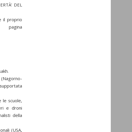
BERTÀ’ DEL
 il proprio
 pagina
sakh.
h (Nagorno-
 supportata
e le scuole,
ri e droni
listi della
ionali (USA,