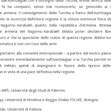
dall’Azerbaigian con il sostegno della Turchia, erede diretta dell
 fa ha compiuto, senza mai riconoscerlo, un genocidio ai d
e armena. Il coinvolgimento della Turchia a fianco dell’Azerbaigi
olo la sicurezza dell’intera regione e la stessa esistenza fisica d
 Nagorno-Karabakh quanto nella repubblica d’Armenia. Riteni
ne armena del Nagorno-Karabakh debba poter decidere libe
turo e che la questione dello status di questa regione debba ess
lomatica e non con l’uso delle armi.
pertanto alla comunità internazionale – a partire dal nostro paese
ntervenire immediatamente sull’Azerbaigian e la Turchia perché m
ità militari, quindi di impegnarsi in favore della ripresa delle
e in vista di una pace definitiva nella regione.
 Aliffi, Università degli Studi di Palermo
lpi, Università di Modena e Reggio Emilia/ FSCIRE, Bologna
lan, Università di Padova