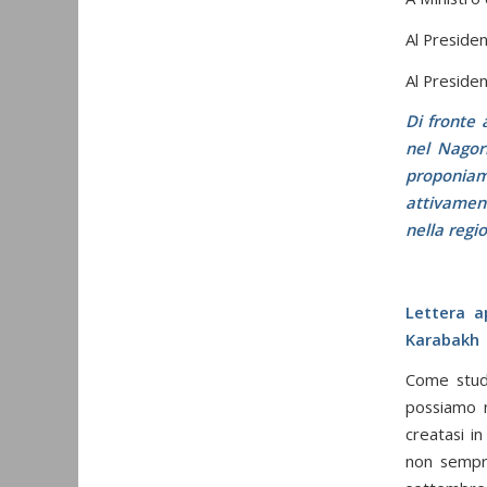
Al Preside
Al Preside
Di fronte 
nel Nagorn
proponiamo
attivament
nella regi
Lettera a
Karabakh
Come studi
possiamo n
creatasi i
non sempre