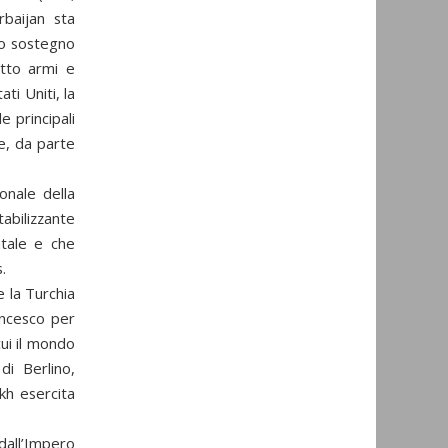
rbaijan sta
tto sostegno
itto armi e
ati Uniti, la
e principali
ne, da parte
onale della
abilizzante
ntale e che
.
e la Turchia
ancesco per
ui il mondo
di Berlino,
akh esercita
dall’Impero