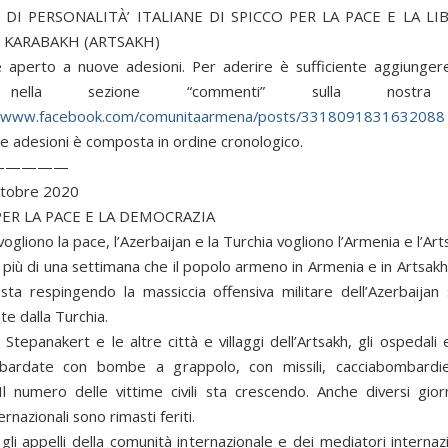
 DI PERSONALITÀ’ ITALIANE DI SPICCO PER LA PACE E LA LI
KARABAKH (ARTSAKH)
è aperto a nuove adesioni. Per aderire è sufficiente aggiungere
ella sezione “commenti” sulla nostra
//www.facebook.com/comunitaarmena/posts/3318091831632088
lle adesioni è composta in ordine cronologico.
—————
ttobre 2020
ER LA PACE E LA DEMOCRAZIA
vogliono la pace, l’Azerbaijan e la Turchia vogliono l’Armenia e l’Art
 più di una settimana che il popolo armeno in Armenia e in Artsak
sta respingendo la massiccia offensiva militare dell’Azerbaijan
e dalla Turchia.
 Stepanakert e le altre città e villaggi dell’Artsakh, gli ospedali 
ardate con bombe a grappolo, con missili, cacciabombardie
Il numero delle vittime civili sta crescendo. Anche diversi giorna
rnazionali sono rimasti feriti.
li appelli della comunità internazionale e dei mediatori internaz