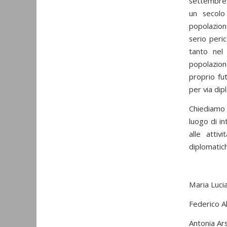
settembre 
un secolo
popolazion
serio peric
tanto nel
popolazio
proprio fu
per via dip
Chiediamo 
luogo di i
alle attiv
diplomatich
Maria Lucia
Federico A
Antonia Ars