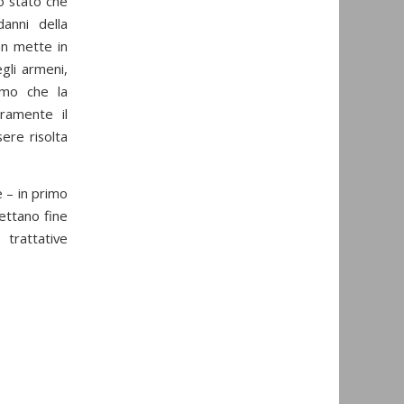
o stato che
anni della
an mette in
egli armeni,
amo che la
ramente il
ere risolta
 – in primo
ettano fine
 trattative