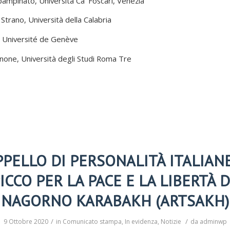
pampinato, Università Ca’ Foscari, Venezia
Strano, Università della Calabria
i, Université de Genève
none, Università degli Studi Roma Tre
APPELLO DI PERSONALITÀ ITALIANE
ICCO PER LA PACE E LA LIBERTÀ 
NAGORNO KARABAKH (ARTSAKH)
/
/
9 Ottobre 2020
in
Comunicato stampa
,
In evidenza
,
Notizie
da
adminwp