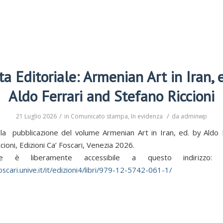
ta Editoriale: Armenian Art in Iran, e
Aldo Ferrari and Stefano Riccioni
/
/
21 Luglio 2026
in
Comunicato stampa
,
In evidenza
da
adminwp
 la pubblicazione del volume
Armenian Art in Iran
, ed. by Aldo 
cioni, Edizioni Ca’ Foscari, Venezia 2026.
me è liberamente accessibile a questo indiriz
scari.unive.it/it/
edizioni4/libri/979-12-5742-
061-1/