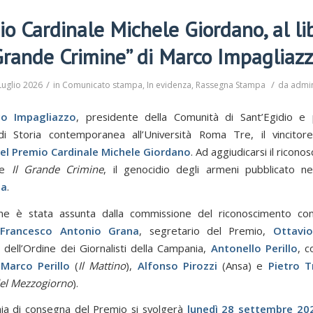
o Cardinale Michele Giordano, al lib
rande Crimine” di Marco Impagliaz
/
/
Luglio 2026
in
Comunicato stampa
,
In evidenza
,
Rassegna Stampa
da
admi
o Impagliazzo
, presidente della Comunità di Sant’Egidio e 
di Storia contemporanea all’Università Roma Tre, il vincito
del Premio Cardinale Michele Giordano
. Ad aggiudicarsi il riconos
me
Il Grande Crimine
, il genocidio degli armeni pubblicato 
na
.
one è stata assunta dalla commissione del riconoscimento co
i
Francesco Antonio Grana
, segretario del Premio,
Ottavio
 dell’Ordine dei Giornalisti della Campania,
Antonello Perillo
, c
,
Marco Perillo
(
Il Mattino
),
Alfonso Pirozzi
(Ansa) e
Pietro T
del Mezzogiorno
).
ia di consegna del Premio si svolgerà
lunedì 28 settembre 20