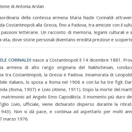
zione di Antonia Arslan
raordinaria della contessa armena Maria Nazle Corinaldi attraver
 da Costantinopoli alla Grecia, fino a Padova, tra amicizie con il sult
passioni letterarie. Un racconto di memoria, legami culturali e i
 vita, dove storie personali diventano eredità preziose e scoperte
ZLE CORINALDI
nasce a Costantinopoli il 14 dicembre 1881. Pro
lia armena di alto rango originaria del Nakhichevan, conduc
ria tra Costantinopoli, la Grecia e Padova. Innamorata di Leopoldo
ile italiano, lo sposa a Roma nel 1906 e con lui ha tre figli: Da
anda (Roma, 1907) e Livio (Atene, 1911). Dopo la morte del marito
 matrimonio ad Angelo Emo Capodilista. Il momento più duro dell
iglio Livio, ufficiale, viene dichiarato disperso durante la ritira
1943). Non si dà pace, e continua ad aspettarlo per molti an
27 marzo 1976.