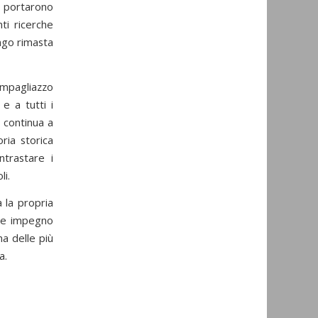
he portarono
ti ricerche
ungo rimasta
Impagliazzo
e a tutti i
 continua a
ria storica
trastare i
li.
 la propria
e e impegno
na delle più
a.