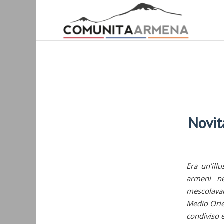
Novit
Era un’ill
armeni ne
mescolavan
Medio Orie
condiviso e