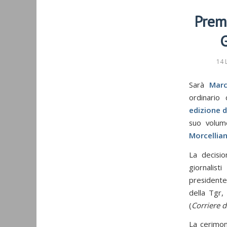
Premi
G
14 
Sarà
Marc
ordinario 
edizione 
suo volu
Morcellia
La decisi
giornalist
presidente
della Tgr
(
Corriere 
La cerimon