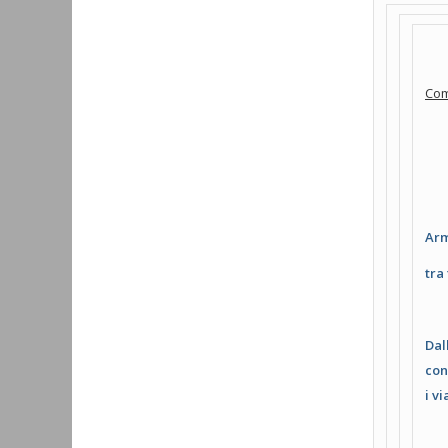
Com
Arm
tra
Dal
con
i v