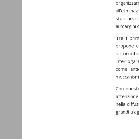
organizzare
all’elimin
storiche, c
ai margini 
Tra i prim
propone un
lettori in
interrogar
come anti
meccanismi
Con questo
attenzione
nella diffu
grandi trag