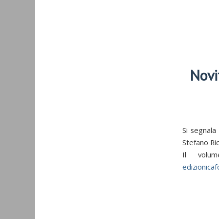
Novi
Si segnala
Stefano Ric
Il volu
edizionicafo