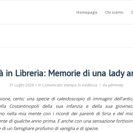
Homepage
Chi siamo
G
à in Libreria: Memorie di una lady 
/
/
31 Luglio 2026
in
Comunicato stampa
,
In evidenza
da
adminwp
usione, certo; una specie di caleidoscopio di immagini dell’antica
lla Costantinopoli della sua infanzia e della sua giovinez
o nella mia mente con i ricordi dei parenti di Siria e del mio
nte di qualche anno prima. E anche con una sensazione fortissim
 di un famigliare profumo di vaniglia e di spezie.