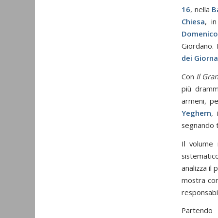
16
, nella
B
Chiesa
, i
Domenico 
Giordano. L
dei Giorna
Con
Il Gra
più dramma
armeni, pe
Yeghern
,
segnando t
Il volume 
sistematic
analizza il
mostra come
responsabil
Partendo 