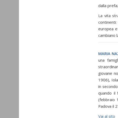
dalla prefa
La vita st
continenti:
europea e 
cambiano la
MARIA NA
una famig
straordina
giovane nob
1906), Iol
in secondo
quando il f
(febbraio 
Padova il 
Vai al sito