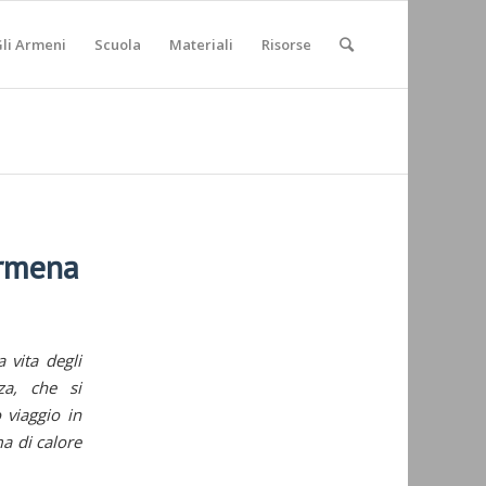
li Armeni
Scuola
Materiali
Risorse
armena
 vita degli
za, che si
 viaggio in
a di calore