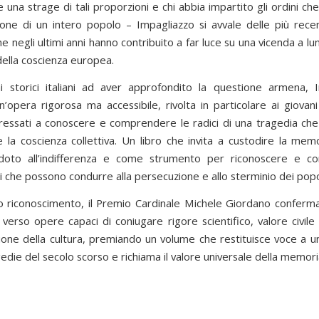
 una strage di tali proporzioni e chi abbia impartito gli ordini c
azione di un intero popolo – Impagliazzo si avvale delle più recen
he negli ultimi anni hanno contribuito a far luce su una vicenda a l
della coscienza europea.
i storici italiani ad aver approfondito la questione armena, 
’opera rigorosa ma accessibile, rivolta in particolare ai giovani 
teressati a conoscere e comprendere le radici di una tragedia che
e la coscienza collettiva. Un libro che invita a custodire la memo
doto all’indifferenza e come strumento per riconoscere e con
 che possono condurre alla persecuzione e allo sterminio dei popo
 riconoscimento, il Premio Cardinale Michele Giordano conferma
 verso opere capaci di coniugare rigore scientifico, valore civil
sione della cultura, premiando un volume che restituisce voce a u
edie del secolo scorso e richiama il valore universale della memori