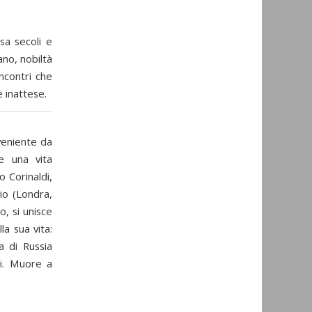
sa secoli e
ano, nobiltà
ncontri che
 inattese.
veniente da
e una vita
 Corinaldi,
rio (Londra,
, si unisce
a sua vita:
ta di Russia
ni. Muore a