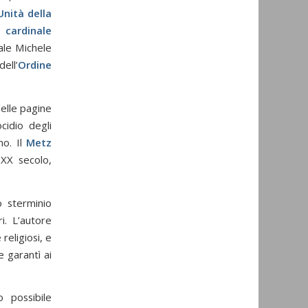
Unità della
il
cardinale
ale Michele
ell’
Ordine
delle pagine
cidio degli
no. Il
Metz
 XX secolo,
o sterminio
i. L’autore
 religiosi, e
e garantì ai
 possibile