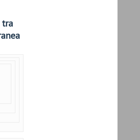
 tra
ranea