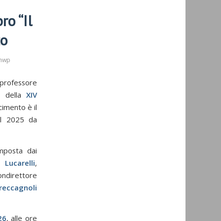
ro “Il
zo
nwp
professore
re della
XIV
cimento è il
nel 2025 da
mposta dai
 Lucarelli
,
ondirettore
reccagnoli
26
, alle ore